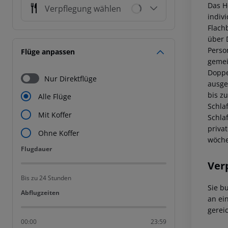
Das H
Verpflegung wählen
indivi
Flach
über 
Perso
Flüge anpassen
gemei
Doppe
Nur Direktflüge
ausge
bis z
Alle Flüge
Schla
Mit Koffer
Schla
priva
Ohne Koffer
wöche
Flugdauer
Flugdauer
Ver
Bis zu 24 Stunden
Sie b
Abflugzeiten
Abflugzeiten
an ei
gerei
00:00
23:59