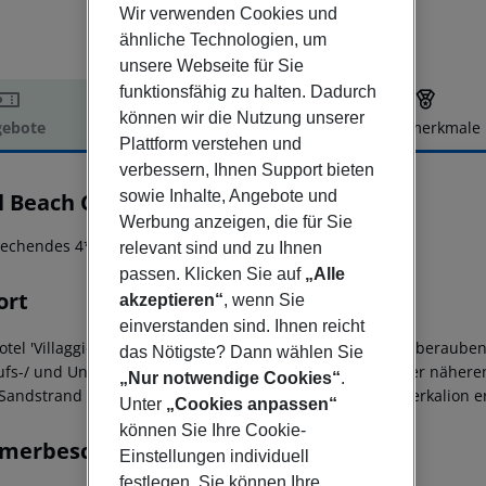
Wir verwenden Cookies und
ähnliche Technologien, um
unsere Webseite für Sie
funktionsfähig zu halten. Dadurch
können wir die Nutzung unserer
ebote
Hotelbeschreibung
Hotelmerkmale
Plattform verstehen und
elbeschreibung
verbessern, Ihnen Support bieten
sowie Inhalte, Angebote und
l Beach Crete
4
Werbung anzeigen, die für Sie
echendes 4*-Sterne 'Adults Only' Hotel in ruhiger Lage!
relevant sind und zu Ihnen
passen. Klicken Sie auf
„Alle
ort
akzeptieren“
, wenn Sie
einverstanden sind. Ihnen reicht
otel 'Villaggio' liegt in ruhiger Lage und bietet einen atemberau
das Nötigste? Dann wählen Sie
ufs-/ und Unterhaltungsmöglichkeiten befinden sich in der näher
„Nur notwendige Cookies“
.
/Sandstrand ist ca. 2000 m entfernt.
Den Flughafen von Herkalion er
Unter
„Cookies anpassen“
können Sie Ihre Cookie-
merbeschreibung
Einstellungen individuell
festlegen. Sie können Ihre