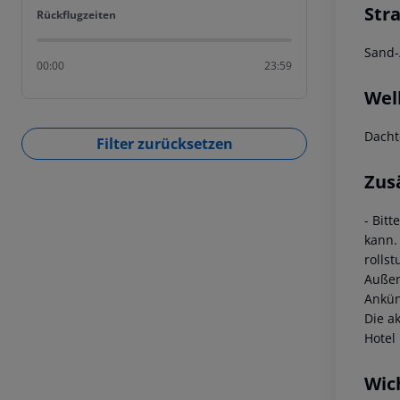
Str
Rückflugzeiten
Rückflugzeiten
Sand-
00:00
23:59
Wel
Dacht
Filter zurücksetzen
Zus
- Bit
kann.
rolls
Außen
Ankün
Die a
Hotel
Wic