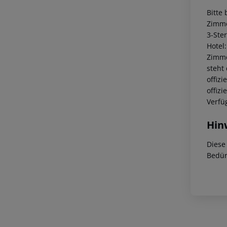
Bitte
Zimme
3-Ste
Hotel
Zimme
steht
offiz
offiz
Verfü
Hin
Diese
Bedür