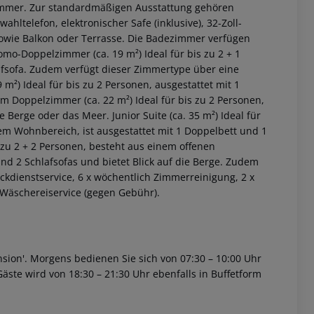
Zimmer. Zur standardmäßigen Ausstattung gehören
wahltelefon, elektronischer Safe (inklusive), 32-Zoll-
sowie Balkon oder Terrasse. Die Badezimmer verfügen
omo-Doppelzimmer (ca. 19 m²)
Ideal für bis zu 2 + 1
afsofa. Zudem verfügt dieser Zimmertype über eine
 m²)
Ideal für bis zu 2 Personen, ausgestattet mit 1
m Doppelzimmer (ca. 22 m²)
Ideal für bis zu 2 Personen,
die Berge oder das Meer.
Junior Suite (ca. 35 m²)
Ideal für
em Wohnbereich, ist ausgestattet mit 1 Doppelbett und 1
 zu 2 + 2 Personen, besteht aus einem offenen
nd 2 Schlafsofas und bietet Blick auf die Berge. Zudem
ckdienstservice, 6 x wöchentlich Zimmerreinigung, 2 x
 akzeptieren
Wäschereiservice (gegen Gebühr).
sion'. Morgens bedienen Sie sich von 07:30 – 10:00 Uhr
ste wird von 18:30 – 21:30 Uhr ebenfalls in Buffetform