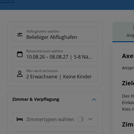
Abflughafen wählen
Ang
Beliebiger Abflughafen
Hot
Reisezeitraum wählen
Axe
10.08.26
–
08.08.27
5-8 Nächte
Anspr
Wer wird verreisen
2 Erwachsene
Keine Kinder
Ziel
Das H
Zimmer & Verpflegung
Einka
Kies-
Zimmertypen wählen
Zim