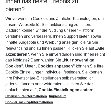
Ihnen das beste Erlebnis zu
11.08.26
–
09.08.27
5-8 Nächte
bieten?
Wer wird verreisen
2 Erwachsene
Keine Kinder
Wir verwenden Cookies und ähnliche Technologien, um
unsere Webseite für Sie funktionsfähig zu halten.
Mehr Filter anzeigen
Dadurch können wir die Nutzung unserer Plattform
verstehen und verbessern, Ihnen Support bieten sowie
Inhalte, Angebote und Werbung anzeigen, die für Sie
relevant sind und zu Ihnen passen. Klicken Sie auf
„Alle
akzeptieren“
, wenn Sie einverstanden sind. Ihnen reicht
das Nötigste? Dann wählen Sie
„Nur notwendige
Footer
Cookies“
. Unter
„Cookies anpassen“
können Sie Ihre
Footer navigation
Cookie-Einstellungen individuell festlegen. Sie können
Über uns
Ihre Privatsphäre-Einstellungen selbstverständlich
AGB
jederzeit ändern oder widerrufen – klicken Sie dazu
Service & Hilfe
Cookie-Einstellungen ändern
einfach unten auf
„Cookie-Einstellungen ändern“
.
Barrierefreies Reisen
Datenschutz-Informationen
Impressum
Cookie-Richtlinie
Folgen Sie uns
Check-in
Cookie/Tracking-Informationen
Datenschutz
FAQ
Impressum