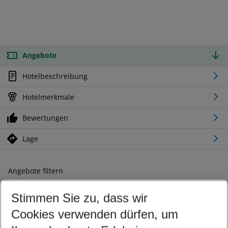
Angebote
Hotelbeschreibung
Hotelmerkmale
Bewertungen
Lage
Angebote filtern
Ändern Sie Ihre Kriterien nach Ihren Wünschen
Stimmen Sie zu, dass wir
Abflughafen wählen
Beliebiger Abflughafen
Cookies verwenden dürfen, um
Reisezeitraum wählen