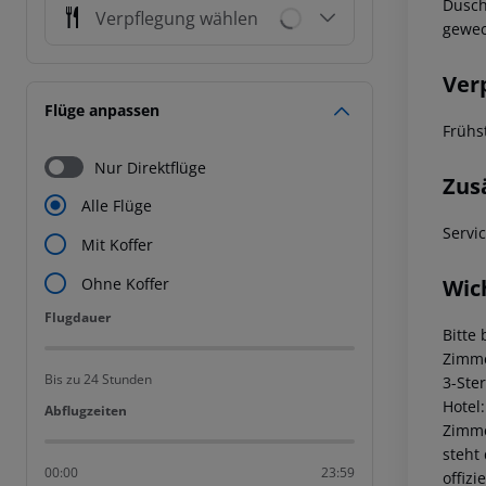
Dusch
Verpflegung wählen
gewec
Ver
Flüge anpassen
Frühst
Nur Direktflüge
Zus
Alle Flüge
Servi
Mit Koffer
Wic
Ohne Koffer
Flugdauer
Flugdauer
Bitte
Zimme
Bis zu 24 Stunden
3-Ste
Hotel
Abflugzeiten
Abflugzeiten
Zimme
steht
00:00
23:59
offiz