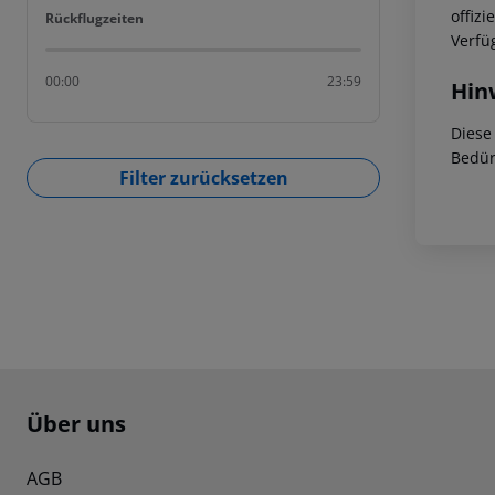
offiz
Rückflugzeiten
Rückflugzeiten
Verfü
00:00
23:59
Hin
Diese
Bedür
Filter zurücksetzen
Footer
Footer navigation
Über uns
AGB