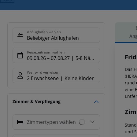
Abflughafen wählen
Ang
Beliebiger Abflughafen
Hot
Reisezeitraum wählen
Fri
09.08.26
–
07.08.27
5-8 Nächte
Das H
Wer wird verreisen
(HERA
2 Erwachsene
Keine Kinder
rund 
eine 
Entfe
Zimmer & Verpflegung
Zim
Zimmertypen wählen
Stand
und S