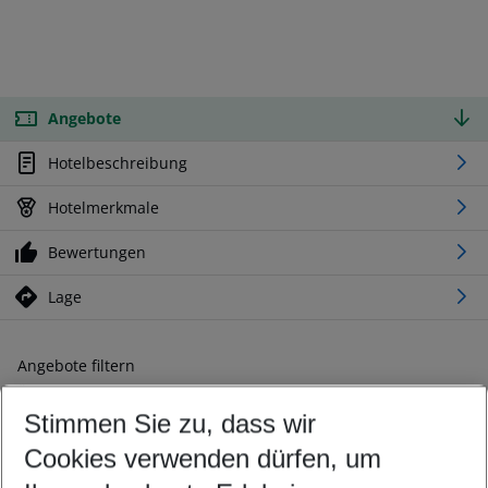
Angebote
Hotelbeschreibung
Hotelmerkmale
Bewertungen
Lage
Angebote filtern
Ändern Sie Ihre Kriterien nach Ihren Wünschen
Stimmen Sie zu, dass wir
Abflughafen wählen
Beliebiger Abflughafen
Cookies verwenden dürfen, um
Reisezeitraum wählen