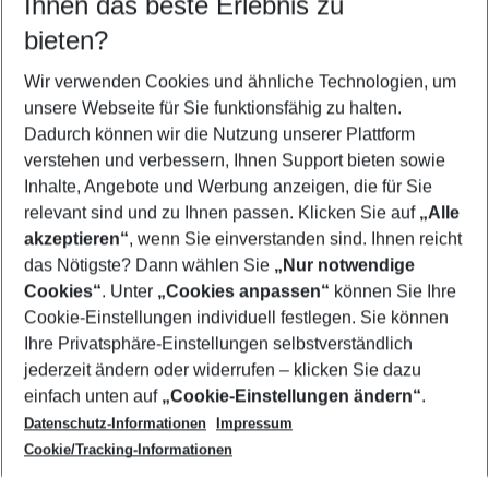
Ihnen das beste Erlebnis zu
10.08.26
–
08.08.27
5-8 Nächte
bieten?
Wer wird verreisen
2 Erwachsene
Keine Kinder
Wir verwenden Cookies und ähnliche Technologien, um
unsere Webseite für Sie funktionsfähig zu halten.
Mehr Filter anzeigen
Dadurch können wir die Nutzung unserer Plattform
verstehen und verbessern, Ihnen Support bieten sowie
Inhalte, Angebote und Werbung anzeigen, die für Sie
relevant sind und zu Ihnen passen. Klicken Sie auf
„Alle
akzeptieren“
, wenn Sie einverstanden sind. Ihnen reicht
das Nötigste? Dann wählen Sie
„Nur notwendige
Footer
Cookies“
. Unter
„Cookies anpassen“
können Sie Ihre
Footer navigation
Cookie-Einstellungen individuell festlegen. Sie können
Über uns
Ihre Privatsphäre-Einstellungen selbstverständlich
AGB
jederzeit ändern oder widerrufen – klicken Sie dazu
Service & Hilfe
Cookie-Einstellungen ändern
einfach unten auf
„Cookie-Einstellungen ändern“
.
Barrierefreies Reisen
Datenschutz-Informationen
Impressum
Cookie-Richtlinie
Folgen Sie uns
Check-in
Cookie/Tracking-Informationen
Datenschutz
FAQ
Impressum