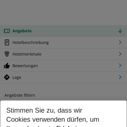
Angebote
Hotelbeschreibung
Hotelmerkmale
Bewertungen
Lage
Angebote filtern
Ändern Sie Ihre Kriterien nach Ihren Wünschen
Stimmen Sie zu, dass wir
Abflughafen wählen
Beliebiger Abflughafen
Cookies verwenden dürfen, um
Reisezeitraum wählen