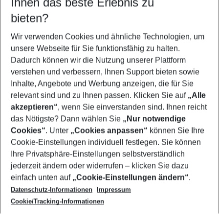
Ihnen das beste Erlebnis zu
12.08.26
–
10.08.27
5-8 Nächte
bieten?
Wer wird verreisen
2 Erwachsene
Keine Kinder
Wir verwenden Cookies und ähnliche Technologien, um
unsere Webseite für Sie funktionsfähig zu halten.
Mehr Filter anzeigen
Dadurch können wir die Nutzung unserer Plattform
verstehen und verbessern, Ihnen Support bieten sowie
Inhalte, Angebote und Werbung anzeigen, die für Sie
relevant sind und zu Ihnen passen. Klicken Sie auf
„Alle
akzeptieren“
, wenn Sie einverstanden sind. Ihnen reicht
das Nötigste? Dann wählen Sie
„Nur notwendige
Footer
Cookies“
. Unter
„Cookies anpassen“
können Sie Ihre
Footer navigation
Cookie-Einstellungen individuell festlegen. Sie können
Über uns
Ihre Privatsphäre-Einstellungen selbstverständlich
AGB
jederzeit ändern oder widerrufen – klicken Sie dazu
Service & Hilfe
Cookie-Einstellungen ändern
einfach unten auf
„Cookie-Einstellungen ändern“
.
Barrierefreies Reisen
Datenschutz-Informationen
Impressum
Cookie-Richtlinie
Folgen Sie uns
Check-in
Cookie/Tracking-Informationen
Datenschutz
FAQ
Impressum