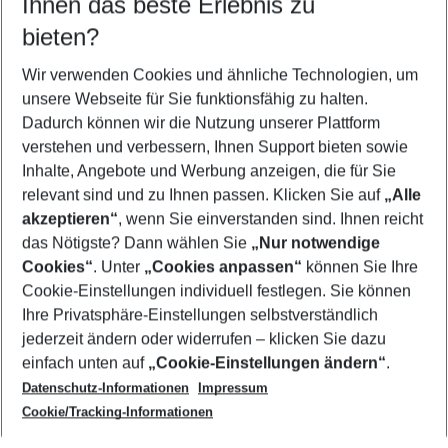
Ihnen das beste Erlebnis zu
09.08.26
–
07.08.27
5-8 Nächte
bieten?
Wer wird verreisen
2 Erwachsene
Keine Kinder
Wir verwenden Cookies und ähnliche Technologien, um
unsere Webseite für Sie funktionsfähig zu halten.
Mehr Filter anzeigen
Dadurch können wir die Nutzung unserer Plattform
verstehen und verbessern, Ihnen Support bieten sowie
Inhalte, Angebote und Werbung anzeigen, die für Sie
relevant sind und zu Ihnen passen. Klicken Sie auf
„Alle
akzeptieren“
, wenn Sie einverstanden sind. Ihnen reicht
das Nötigste? Dann wählen Sie
„Nur notwendige
Footer
Cookies“
. Unter
„Cookies anpassen“
können Sie Ihre
Footer navigation
Cookie-Einstellungen individuell festlegen. Sie können
Über uns
Ihre Privatsphäre-Einstellungen selbstverständlich
AGB
jederzeit ändern oder widerrufen – klicken Sie dazu
Service & Hilfe
Cookie-Einstellungen ändern
einfach unten auf
„Cookie-Einstellungen ändern“
.
Barrierefreies Reisen
Datenschutz-Informationen
Impressum
Cookie-Richtlinie
Folgen Sie uns
Check-in
Cookie/Tracking-Informationen
Datenschutz
FAQ
Impressum