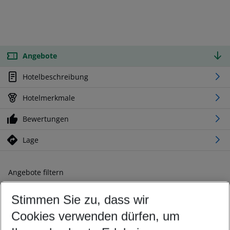
Angebote
Hotelbeschreibung
Hotelmerkmale
Bewertungen
Lage
Angebote filtern
Ändern Sie Ihre Kriterien nach Ihren Wünschen
Stimmen Sie zu, dass wir
Abflughafen wählen
Beliebiger Abflughafen
Cookies verwenden dürfen, um
Reisezeitraum wählen