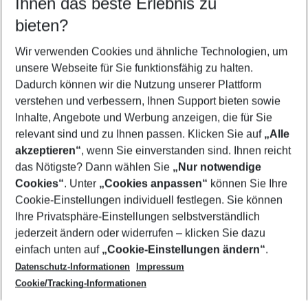
Ihnen das beste Erlebnis zu
10.08.26
–
08.08.27
5-8 Nächte
bieten?
Wer wird verreisen
2 Erwachsene
Keine Kinder
Wir verwenden Cookies und ähnliche Technologien, um
unsere Webseite für Sie funktionsfähig zu halten.
Mehr Filter anzeigen
Dadurch können wir die Nutzung unserer Plattform
verstehen und verbessern, Ihnen Support bieten sowie
Inhalte, Angebote und Werbung anzeigen, die für Sie
relevant sind und zu Ihnen passen. Klicken Sie auf
„Alle
akzeptieren“
, wenn Sie einverstanden sind. Ihnen reicht
das Nötigste? Dann wählen Sie
„Nur notwendige
Footer
Cookies“
. Unter
„Cookies anpassen“
können Sie Ihre
Footer navigation
Cookie-Einstellungen individuell festlegen. Sie können
Über uns
Ihre Privatsphäre-Einstellungen selbstverständlich
AGB
jederzeit ändern oder widerrufen – klicken Sie dazu
Service & Hilfe
Cookie-Einstellungen ändern
einfach unten auf
„Cookie-Einstellungen ändern“
.
Barrierefreies Reisen
Datenschutz-Informationen
Impressum
Cookie-Richtlinie
Folgen Sie uns
Check-in
Cookie/Tracking-Informationen
Datenschutz
FAQ
Impressum