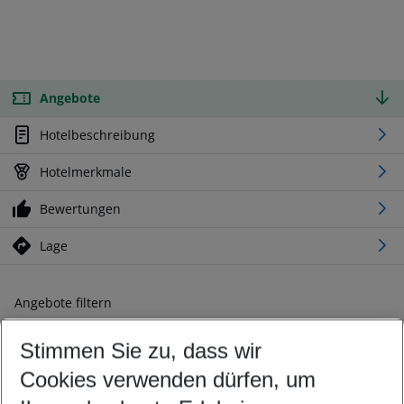
Angebote
Hotelbeschreibung
Hotelmerkmale
Bewertungen
Lage
Angebote filtern
Ändern Sie Ihre Kriterien nach Ihren Wünschen
Stimmen Sie zu, dass wir
Abflughafen wählen
Beliebiger Abflughafen
Cookies verwenden dürfen, um
Reisezeitraum wählen