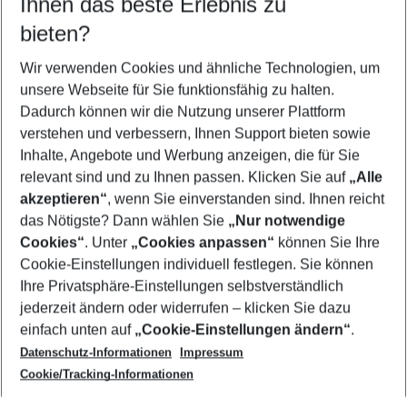
Ihnen das beste Erlebnis zu
09.08.26
–
07.08.27
5-8 Nächte
bieten?
Wer wird verreisen
2 Erwachsene
Keine Kinder
Wir verwenden Cookies und ähnliche Technologien, um
unsere Webseite für Sie funktionsfähig zu halten.
Mehr Filter anzeigen
Dadurch können wir die Nutzung unserer Plattform
verstehen und verbessern, Ihnen Support bieten sowie
Inhalte, Angebote und Werbung anzeigen, die für Sie
relevant sind und zu Ihnen passen. Klicken Sie auf
„Alle
akzeptieren“
, wenn Sie einverstanden sind. Ihnen reicht
das Nötigste? Dann wählen Sie
„Nur notwendige
Footer
Cookies“
. Unter
„Cookies anpassen“
können Sie Ihre
Footer navigation
Cookie-Einstellungen individuell festlegen. Sie können
Über uns
Ihre Privatsphäre-Einstellungen selbstverständlich
AGB
jederzeit ändern oder widerrufen – klicken Sie dazu
Service & Hilfe
Cookie-Einstellungen ändern
einfach unten auf
„Cookie-Einstellungen ändern“
.
Barrierefreies Reisen
Datenschutz-Informationen
Impressum
Cookie-Richtlinie
Folgen Sie uns
Check-in
Cookie/Tracking-Informationen
Datenschutz
FAQ
Impressum