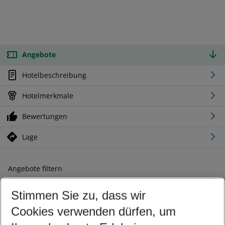
Angebote
Hotelbeschreibung
Hotelmerkmale
Bewertungen
Lage
Angebote filtern
Ändern Sie Ihre Kriterien nach Ihren Wünschen
Stimmen Sie zu, dass wir
Abflughafen wählen
Beliebiger Abflughafen
Cookies verwenden dürfen, um
Reisezeitraum wählen