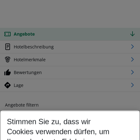
Angebote
Hotelbeschreibung
Hotelmerkmale
Bewertungen
Lage
Angebote filtern
Ändern Sie Ihre Kriterien nach Ihren Wünschen
Stimmen Sie zu, dass wir
Abflughafen wählen
Beliebiger Abflughafen
Cookies verwenden dürfen, um
Reisezeitraum wählen