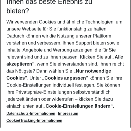
Ihnen das beste Erlebnis zu
09.08.26
–
07.08.27
5-8 Nächte
bieten?
Wer wird verreisen
2 Erwachsene
Keine Kinder
Wir verwenden Cookies und ähnliche Technologien, um
unsere Webseite für Sie funktionsfähig zu halten.
Mehr Filter anzeigen
Dadurch können wir die Nutzung unserer Plattform
verstehen und verbessern, Ihnen Support bieten sowie
Inhalte, Angebote und Werbung anzeigen, die für Sie
relevant sind und zu Ihnen passen. Klicken Sie auf
„Alle
akzeptieren“
, wenn Sie einverstanden sind. Ihnen reicht
das Nötigste? Dann wählen Sie
„Nur notwendige
Footer
Cookies“
. Unter
„Cookies anpassen“
können Sie Ihre
Footer navigation
Cookie-Einstellungen individuell festlegen. Sie können
Über uns
Ihre Privatsphäre-Einstellungen selbstverständlich
AGB
jederzeit ändern oder widerrufen – klicken Sie dazu
Service & Hilfe
Cookie-Einstellungen ändern
einfach unten auf
„Cookie-Einstellungen ändern“
.
Barrierefreies Reisen
Datenschutz-Informationen
Impressum
Cookie-Richtlinie
Folgen Sie uns
Check-in
Cookie/Tracking-Informationen
Datenschutz
FAQ
Impressum