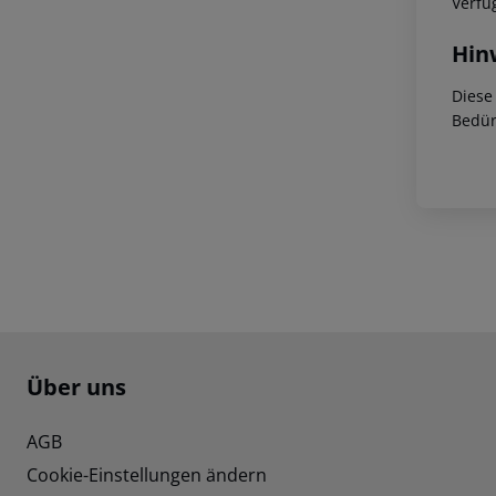
Verfü
Hin
Diese
Bedür
Footer
Footer navigation
Über uns
AGB
Cookie-Einstellungen ändern