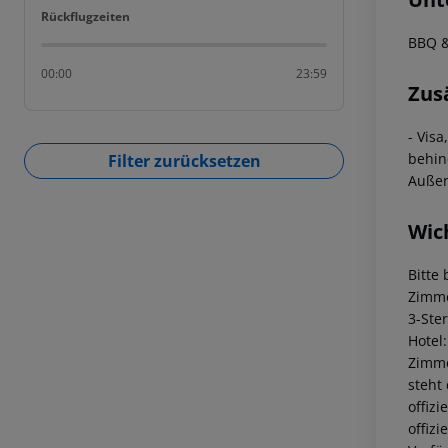
Rückflugzeiten
Rückflugzeiten
BBQ &
00:00
23:59
Zus
- Vis
behin
Filter zurücksetzen
Außen
Wic
Bitte
Zimme
3-Ste
Hotel
Zimme
steht
offiz
offiz