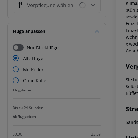
Klima
Verpflegung wählen
(Kühl
sowie
Einze
Einze
Flüge anpassen
Wohn-
x wöc
Nur Direktflüge
Gebüh
Alle Flüge
Ver
Mit Koffer
Sie b
Ohne Koffer
Selbs
Flugdauer
Flugdauer
Büffe
Str
Bis zu 24 Stunden
Abflugzeiten
Abflugzeiten
Sands
00:00
23:59
Unt