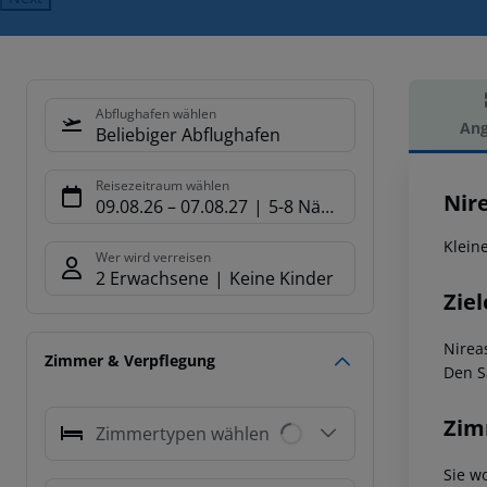
Abflughafen wählen
Ang
Beliebiger Abflughafen
Hot
Reisezeitraum wählen
Nir
09.08.26
–
07.08.27
5-8 Nächte
Klein
Wer wird verreisen
2 Erwachsene
Keine Kinder
Ziel
Nirea
Zimmer & Verpflegung
Den S
Zim
Zimmertypen wählen
Sie w