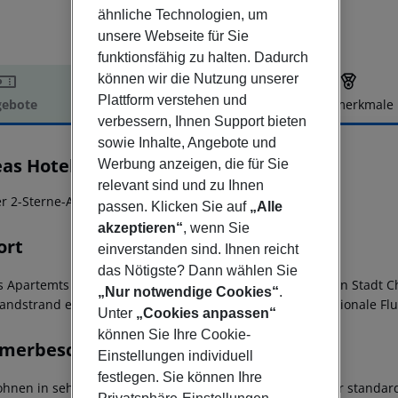
ähnliche Technologien, um
unsere Webseite für Sie
funktionsfähig zu halten. Dadurch
können wir die Nutzung unserer
Plattform verstehen und
ebote
Hotelbeschreibung
Hotelmerkmale
verbessern, Ihnen Support bieten
elbeschreibung
sowie Inhalte, Angebote und
eas Hotel
Werbung anzeigen, die für Sie
2
relevant sind und zu Ihnen
er 2-Sterne-Apartmentkomplex in ruhiger Hanglage!
passen. Klicken Sie auf
„Alle
akzeptieren“
, wenn Sie
ort
einverstanden sind. Ihnen reicht
das Nötigste? Dann wählen Sie
s Apartemts befindet sich etwa 3 km von der wundervollen Stadt C
„Nur notwendige Cookies“
.
andstrand erreichen Sie nach ca. 400 m und der internationale Flu
Unter
„Cookies anpassen“
können Sie Ihre Cookie-
merbeschreibung
Einstellungen individuell
festlegen. Sie können Ihre
ohnen in sehr geschmackvoll eingerichteten Zimmern, zur standar