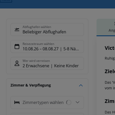
Abflughafen wählen
Ang
Beliebiger Abflughafen
Hot
Reisezeitraum wählen
Vict
10.08.26
–
08.08.27
5-8 Nächte
Ruhig
Wer wird verreisen
2 Erwachsene
Keine Kinder
Ziel
Das '
Zimmer & Verpflegung
vom i
Zim
Zimmertypen wählen
Das H