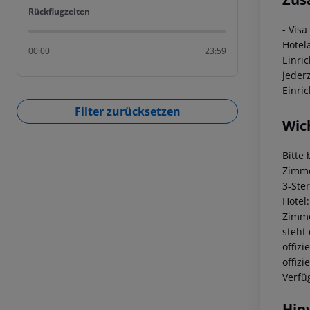
Rückflugzeiten
Rückflugzeiten
- Vis
Hotel
00:00
23:59
Einri
jeder
Einri
Filter zurücksetzen
Wic
Bitte
Zimme
3-Ste
Hotel
Zimme
steht
offiz
offiz
Verfü
Hin