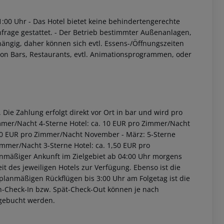
1:00 Uhr
- Das Hotel bietet keine behindertengerechte
frage gestattet.
- Der Betrieb bestimmter Außenanlagen,
ängig, daher können sich evtl. Essens-/Öffnungszeiten
von Bars, Restaurants, evtl. Animationsprogrammen, oder
Die Zahlung erfolgt direkt vor Ort in bar und wird pro
immer/Nacht 4-Sterne Hotel: ca. 10 EUR pro Zimmer/Nacht
2,00 EUR pro Zimmer/Nacht November - März: 5-Sterne
immer/Nacht 3-Sterne Hotel: ca. 1,50 EUR pro
anmäßiger Ankunft im Zielgebiet ab 04:00 Uhr morgens
it des jeweiligen Hotels zur Verfügung. Ebenso ist die
i planmäßigen Rückflügen bis 3:00 Uhr am Folgetag ist die
rüh-Check-In bzw. Spät-Check-Out können je nach
ugebucht werden.