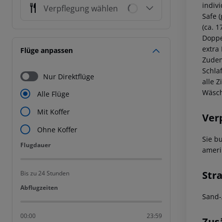
indivi
Verpflegung wählen
Safe 
(ca. 1
Doppe
extra 
Flüge anpassen
Zudem
Schla
Nur Direktflüge
alle 
Wäsch
Alle Flüge
Mit Koffer
Ver
Ohne Koffer
Sie b
Flugdauer
Flugdauer
ameri
Str
Bis zu 24 Stunden
Abflugzeiten
Abflugzeiten
Sand-
00:00
23:59
Zus