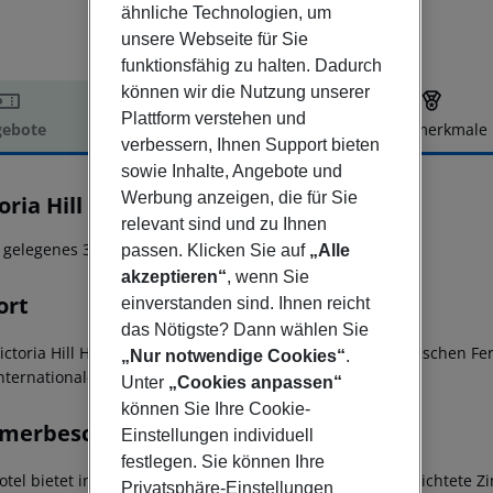
ähnliche Technologien, um
unsere Webseite für Sie
funktionsfähig zu halten. Dadurch
können wir die Nutzung unserer
Plattform verstehen und
ebote
Hotelbeschreibung
Hotelmerkmale
verbessern, Ihnen Support bieten
elbeschreibung
sowie Inhalte, Angebote und
Werbung anzeigen, die für Sie
oria Hill Hotel
3
relevant sind und zu Ihnen
 gelegenes 3*-Sternen Hotel!
passen. Klicken Sie auf
„Alle
akzeptieren“
, wenn Sie
ort
einverstanden sind. Ihnen reicht
das Nötigste? Dann wählen Sie
Victoria Hill Hotel' befindet sich in erhöhter Lage im malerischen 
„Nur notwendige Cookies“
.
nternationalen Flughafen Korfu entfernt.
Unter
„Cookies anpassen“
können Sie Ihre Cookie-
merbeschreibung
Einstellungen individuell
festlegen. Sie können Ihre
otel bietet insgesamt 42 freundlich und gemütlich eingerichtete
Privatsphäre-Einstellungen