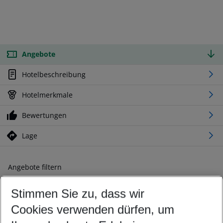
Angebote
Hotelbeschreibung
Hotelmerkmale
Bewertungen
Lage
Angebote filtern
Ändern Sie Ihre Kriterien nach Ihren Wünschen
Stimmen Sie zu, dass wir
Abflughafen wählen
Beliebiger Abflughafen
Cookies verwenden dürfen, um
Reisezeitraum wählen