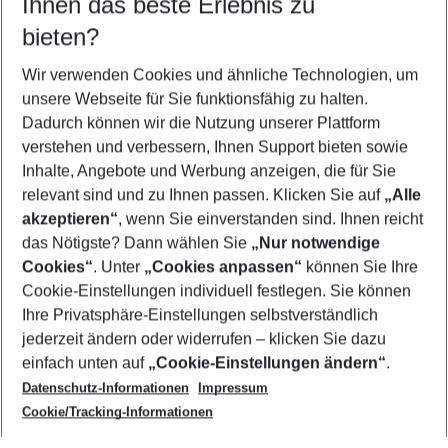
Ihnen das beste Erlebnis zu
11.08.26
–
09.08.27
5-8 Nächte
bieten?
Wer wird verreisen
2 Erwachsene
Keine Kinder
Wir verwenden Cookies und ähnliche Technologien, um
unsere Webseite für Sie funktionsfähig zu halten.
Mehr Filter anzeigen
Dadurch können wir die Nutzung unserer Plattform
verstehen und verbessern, Ihnen Support bieten sowie
Inhalte, Angebote und Werbung anzeigen, die für Sie
relevant sind und zu Ihnen passen. Klicken Sie auf
„Alle
akzeptieren“
, wenn Sie einverstanden sind. Ihnen reicht
das Nötigste? Dann wählen Sie
„Nur notwendige
Footer
Cookies“
. Unter
„Cookies anpassen“
können Sie Ihre
Footer navigation
Cookie-Einstellungen individuell festlegen. Sie können
Über uns
Ihre Privatsphäre-Einstellungen selbstverständlich
AGB
jederzeit ändern oder widerrufen – klicken Sie dazu
Service & Hilfe
Cookie-Einstellungen ändern
einfach unten auf
„Cookie-Einstellungen ändern“
.
Barrierefreies Reisen
Datenschutz-Informationen
Impressum
Cookie-Richtlinie
Folgen Sie uns
Check-in
Cookie/Tracking-Informationen
Datenschutz
FAQ
Impressum