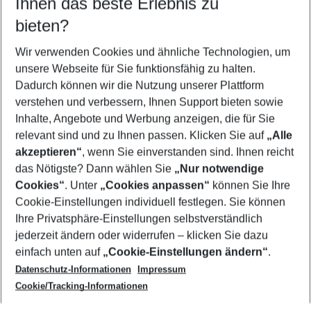
Ihnen das beste Erlebnis zu
11.08.26
–
09.08.27
5-8 Nächte
bieten?
Wer wird verreisen
2 Erwachsene
Keine Kinder
Wir verwenden Cookies und ähnliche Technologien, um
unsere Webseite für Sie funktionsfähig zu halten.
Mehr Filter anzeigen
Dadurch können wir die Nutzung unserer Plattform
verstehen und verbessern, Ihnen Support bieten sowie
Inhalte, Angebote und Werbung anzeigen, die für Sie
relevant sind und zu Ihnen passen. Klicken Sie auf
„Alle
akzeptieren“
, wenn Sie einverstanden sind. Ihnen reicht
das Nötigste? Dann wählen Sie
„Nur notwendige
Footer
Cookies“
. Unter
„Cookies anpassen“
können Sie Ihre
Footer navigation
Cookie-Einstellungen individuell festlegen. Sie können
Über uns
Ihre Privatsphäre-Einstellungen selbstverständlich
AGB
jederzeit ändern oder widerrufen – klicken Sie dazu
Service & Hilfe
Cookie-Einstellungen ändern
einfach unten auf
„Cookie-Einstellungen ändern“
.
Barrierefreies Reisen
Datenschutz-Informationen
Impressum
Cookie-Richtlinie
Folgen Sie uns
Check-in
Cookie/Tracking-Informationen
Datenschutz
FAQ
Impressum