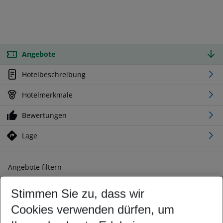
Angebote
Hotelbeschreibung
Hotelmerkmale
Bewertungen
Lage
Angebote filtern
Ändern Sie Ihre Kriterien nach Ihren Wünschen
Stimmen Sie zu, dass wir
Abflughafen wählen
Beliebiger Abflughafen
Cookies verwenden dürfen, um
Reisezeitraum wählen