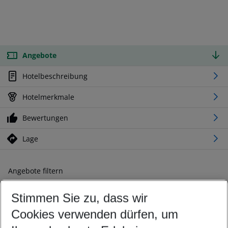
Angebote
Hotelbeschreibung
Hotelmerkmale
Bewertungen
Lage
Angebote filtern
Ändern Sie Ihre Kriterien nach Ihren Wünschen
Stimmen Sie zu, dass wir
Abflughafen wählen
Beliebiger Abflughafen
Cookies verwenden dürfen, um
Reisezeitraum wählen