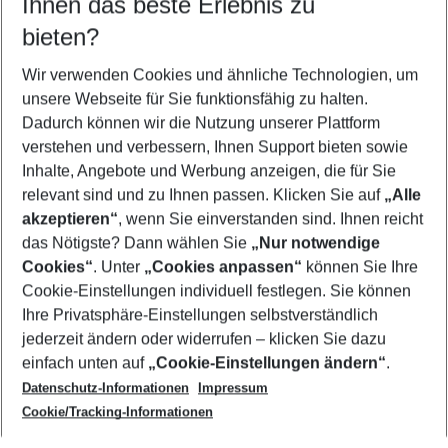
Ihnen das beste Erlebnis zu
08.08.26
–
06.08.27
5-8 Nächte
bieten?
Wer wird verreisen
2 Erwachsene
Keine Kinder
Wir verwenden Cookies und ähnliche Technologien, um
unsere Webseite für Sie funktionsfähig zu halten.
Mehr Filter anzeigen
Dadurch können wir die Nutzung unserer Plattform
verstehen und verbessern, Ihnen Support bieten sowie
Inhalte, Angebote und Werbung anzeigen, die für Sie
relevant sind und zu Ihnen passen. Klicken Sie auf
„Alle
akzeptieren“
, wenn Sie einverstanden sind. Ihnen reicht
das Nötigste? Dann wählen Sie
„Nur notwendige
Footer
Cookies“
. Unter
„Cookies anpassen“
können Sie Ihre
Footer navigation
Cookie-Einstellungen individuell festlegen. Sie können
Über uns
Ihre Privatsphäre-Einstellungen selbstverständlich
AGB
jederzeit ändern oder widerrufen – klicken Sie dazu
Service & Hilfe
Cookie-Einstellungen ändern
einfach unten auf
„Cookie-Einstellungen ändern“
.
Barrierefreies Reisen
Datenschutz-Informationen
Impressum
Cookie-Richtlinie
Folgen Sie uns
Check-in
Cookie/Tracking-Informationen
Datenschutz
FAQ
Impressum