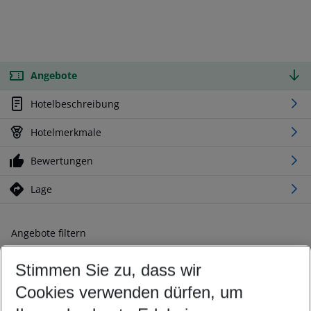
Angebote
Hotelbeschreibung
Hotelmerkmale
Bewertungen
Lage
Angebote filtern
Ändern Sie Ihre Kriterien nach Ihren Wünschen
Stimmen Sie zu, dass wir
Abflughafen wählen
Beliebiger Abflughafen
Cookies verwenden dürfen, um
Reisezeitraum wählen