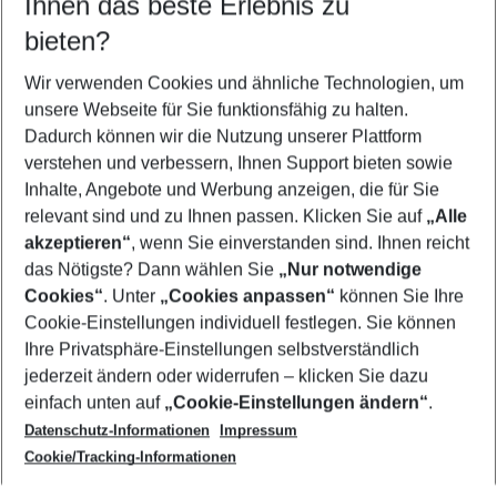
Ihnen das beste Erlebnis zu
09.08.26
–
07.08.27
5-8 Nächte
bieten?
Wer wird verreisen
2 Erwachsene
Keine Kinder
Wir verwenden Cookies und ähnliche Technologien, um
unsere Webseite für Sie funktionsfähig zu halten.
Mehr Filter anzeigen
Dadurch können wir die Nutzung unserer Plattform
verstehen und verbessern, Ihnen Support bieten sowie
Inhalte, Angebote und Werbung anzeigen, die für Sie
relevant sind und zu Ihnen passen. Klicken Sie auf
„Alle
akzeptieren“
, wenn Sie einverstanden sind. Ihnen reicht
das Nötigste? Dann wählen Sie
„Nur notwendige
Footer
Cookies“
. Unter
„Cookies anpassen“
können Sie Ihre
Footer navigation
Cookie-Einstellungen individuell festlegen. Sie können
Über uns
Ihre Privatsphäre-Einstellungen selbstverständlich
AGB
jederzeit ändern oder widerrufen – klicken Sie dazu
Service & Hilfe
Cookie-Einstellungen ändern
einfach unten auf
„Cookie-Einstellungen ändern“
.
Barrierefreies Reisen
Datenschutz-Informationen
Impressum
Cookie-Richtlinie
Folgen Sie uns
Check-in
Cookie/Tracking-Informationen
Datenschutz
FAQ
Impressum