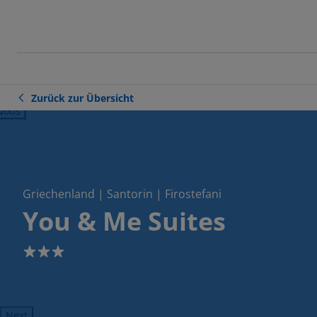
Zurück zur Übersicht
ious
Griechenland | Santorin | Firostefani
You & Me Suites
3
Next