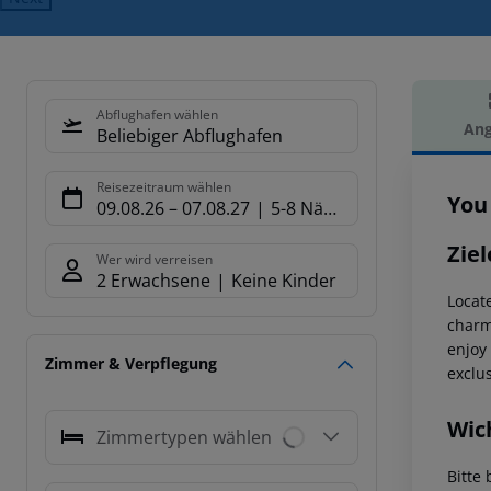
Abflughafen wählen
Ang
Beliebiger Abflughafen
Hot
Reisezeitraum wählen
You
09.08.26
–
07.08.27
5-8 Nächte
Ziel
Wer wird verreisen
2 Erwachsene
Keine Kinder
Locat
charm
enjoy
Zimmer & Verpflegung
exclus
Wic
Zimmertypen wählen
Bitte