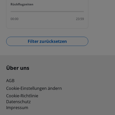
Rückflugzeiten
Rückflugzeiten
00:00
23:59
Filter zurücksetzen
Footer
Footer navigation
Über uns
AGB
Cookie-Einstellungen ändern
Cookie-Richtlinie
Datenschutz
Impressum