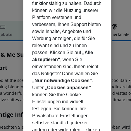
funktionsfähig zu halten. Dadurch
können wir die Nutzung unserer
Plattform verstehen und
verbessern, Ihnen Support bieten
sowie Inhalte, Angebote und
ebote
Hotelbeschreibung
Hotelmerkmale
Werbung anzeigen, die für Sie
elbeschreibung
relevant sind und zu Ihnen
passen. Klicken Sie auf
„Alle
 & Me Suites
3
akzeptieren“
, wenn Sie
ort
einverstanden sind. Ihnen reicht
das Nötigste? Dann wählen Sie
ed at the scenic Firostefani, a few minutes from the cosmopolitan
„Nur notwendige Cookies“
.
ing blend of the boho-chic style with the traditional Cycladic arch
Unter
„Cookies anpassen“
 a wonderful accommodation experience. With unhindered vistas ove
können Sie Ihre Cookie-
ive suites are an ideal laid-back luxury shelter for your intimate m
Einstellungen individuell
festlegen. Sie können Ihre
htige Informationen
Privatsphäre-Einstellungen
selbstverständlich jederzeit
 beachten Sie, dass in Griechenland eine Klimasteuer erhoben wird. 
ändern oder widerrufen – klicken