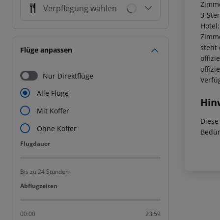
Zimme
Verpflegung wählen
3-Ste
Hotel
Zimme
steht
Flüge anpassen
offiz
offiz
Nur Direktflüge
Verfü
Alle Flüge
Hin
Mit Koffer
Diese
Ohne Koffer
Bedür
Flugdauer
Flugdauer
Bis zu 24 Stunden
Abflugzeiten
Abflugzeiten
00:00
23:59