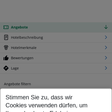
Angebote
Hotelbeschreibung
Hotelmerkmale
Bewertungen
Lage
Angebote filtern
Ändern Sie Ihre Kriterien nach Ihren Wünschen
Stimmen Sie zu, dass wir
Abflughafen wählen
Beliebiger Abflughafen
Cookies verwenden dürfen, um
Reisezeitraum wählen