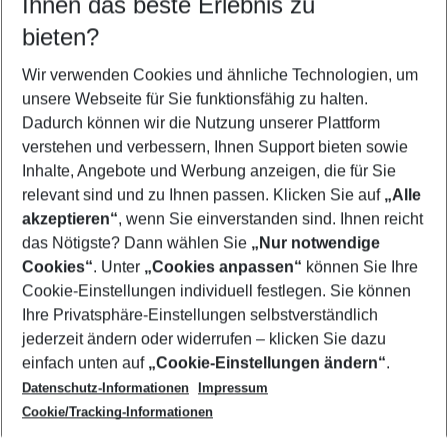
Ihnen das beste Erlebnis zu
08.08.26
–
06.08.27
5-8 Nächte
bieten?
Wer wird verreisen
2 Erwachsene
Keine Kinder
Wir verwenden Cookies und ähnliche Technologien, um
unsere Webseite für Sie funktionsfähig zu halten.
Mehr Filter anzeigen
Dadurch können wir die Nutzung unserer Plattform
verstehen und verbessern, Ihnen Support bieten sowie
Inhalte, Angebote und Werbung anzeigen, die für Sie
relevant sind und zu Ihnen passen. Klicken Sie auf
„Alle
akzeptieren“
, wenn Sie einverstanden sind. Ihnen reicht
das Nötigste? Dann wählen Sie
„Nur notwendige
Footer
Cookies“
. Unter
„Cookies anpassen“
können Sie Ihre
Footer navigation
Cookie-Einstellungen individuell festlegen. Sie können
Über uns
Ihre Privatsphäre-Einstellungen selbstverständlich
AGB
jederzeit ändern oder widerrufen – klicken Sie dazu
Service & Hilfe
Cookie-Einstellungen ändern
einfach unten auf
„Cookie-Einstellungen ändern“
.
Barrierefreies Reisen
Datenschutz-Informationen
Impressum
Cookie-Richtlinie
Folgen Sie uns
Check-in
Cookie/Tracking-Informationen
Datenschutz
FAQ
Impressum