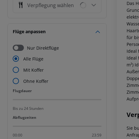
Das H
Verpflegung wählen
Grund
elekt
Wasse
Haart
Flüge anpassen
für b
Perso
Nur Direktflüge
Ideal
Ideal 
Alle Flüge
m²)
Id
Mit Koffer
Außen
Doppe
Ohne Koffer
Zimme
Flugdauer
Flugdauer
Zimme
Aufpre
Bis zu 24 Stunden
Ver
Abflugzeiten
Abflugzeiten
Sie b
Anfra
00:00
23:59