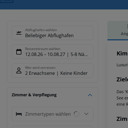
Abflughafen wählen
Ang
Beliebiger Abflughafen
Hot
Reisezeitraum wählen
Kim
12.08.26
–
10.08.27
5-8 Nächte
Luxuri
Wer wird verreisen
2 Erwachsene
Keine Kinder
Ziel
Das '
Zimmer & Verpflegung
See e
eine 
Zimmertypen wählen
Zim