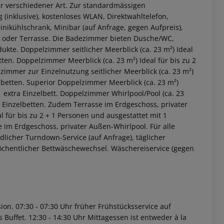
er verschiedener Art. Zur standardmässigen
(inklusive), kostenloses WLAN, Direktwahltelefon,
Minikühlschrank, Minibar (auf Anfrage, gegen Aufpreis),
 oder Terrasse. Die Badezimmer bieten Dusche/WC,
dukte.
Doppelzimmer seitlicher Meerblick (ca. 23 m²)
Ideal
tten.
Doppelzimmer Meerblick (ca. 23 m²)
Ideal für bis zu 2
immer zur Einzelnutzung seitlicher Meerblick (ca. 23 m²)
lbetten.
Superior Doppelzimmer Meerblick (ca. 23 m²)
 extra Einzelbett.
Doppelzimmer Whirlpool/Pool (ca. 23
2 Einzelbetten. Zudem Terrasse im Erdgeschoss, privater
l für bis zu 2 + 1 Personen und ausgestattet mit 1
e im Erdgeschoss, privater Außen-Whirlpool.
Für alle
licher Turndown-Service (auf Anfrage), täglicher
 akzeptieren
öchentlicher Bettwäschewechsel. Wäschereiservice (gegen
ion.
07:30 - 07:30 Uhr früher Frühstücksservice auf
 Buffet.
12:30 - 14:30 Uhr Mittagessen ist entweder à la