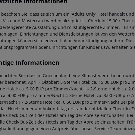
ätzliche Informationen
te beachten Sie, dass es sich um ein 'Adults Only' Hotel handelt u
- Visa und Mastercard werden akzeptiert.
- Check-In 15:00 / Check
dertengerechte Ausstattung und rollstuhlgerechte Zimmer.
- Es si
anlagen, Einrichtungen und Dienstleistungen ist von den Wetter
chtungen können sich jederzeit ohne Vorankündigung ändern. Die ak
tionsprogrammen oder Einrichtungen für Kinder usw. erhalten Sie 
htige Informationen
 beachten Sie, dass in Griechenland eine Klimasteuer erhoben wird. 
r berechnet. April - Oktober: 5-Sterne Hotel: ca. 15,00 EUR pro Z
rne Hotel: ca. 5,00 EUR pro Zimmer/Nacht 1 - 2-Sterne Hotel: ca. 
: ca. 4,00 EUR pro Zimmer/Nacht 4-Sterne Hotel: ca. 3,00 EUR pro Z
r/Nacht 1 - 2-Sterne Hotel: ca. 0,50 EUR pro Zimmer/Nacht Bei pl
 das Hotelzimmer am Ankunftstag erst ab der offiziellen Check-In-Ze
ielle Check-Out-Zeit des Hotels am Tag der Abreise einzuhalten. Be
ielle Check-Out-Zeit des Hotels am Tag der Abreise einzuhalten. F
gbarkeit und gegen einen Aufpreis über unser Service Team hinz