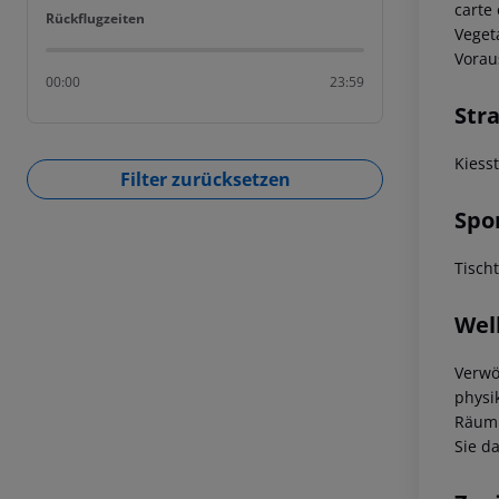
carte
Rückflugzeiten
Rückflugzeiten
Veget
Vorau
00:00
23:59
Str
Kiess
Filter zurücksetzen
Spo
Tischt
Wel
Verwö
physi
Räuml
Sie d