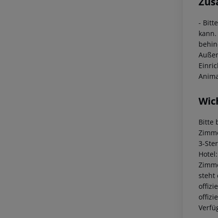
Zus
- Bit
kann.
behin
Außen
Einri
Anima
Wic
Bitte
Zimme
3-Ste
Hotel
Zimme
steht
offiz
offiz
Verfü