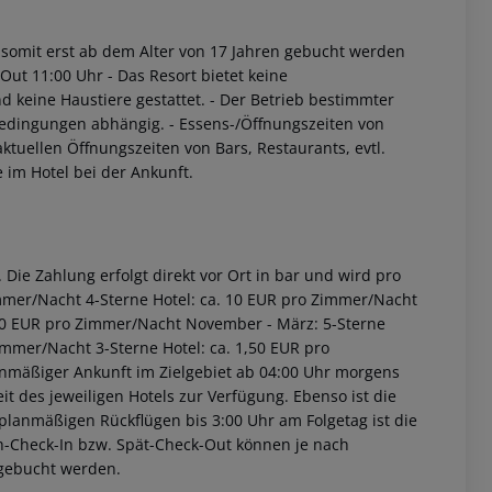
nd somit erst ab dem Alter von 17 Jahren gebucht werden
-Out 11:00 Uhr
- Das Resort bietet keine
nd keine Haustiere gestattet.
- Der Betrieb bestimmter
bedingungen abhängig.
- Essens-/Öffnungszeiten von
tuellen Öffnungszeiten von Bars, Restaurants, evtl.
im Hotel bei der Ankunft.
Die Zahlung erfolgt direkt vor Ort in bar und wird pro
immer/Nacht 4-Sterne Hotel: ca. 10 EUR pro Zimmer/Nacht
2,00 EUR pro Zimmer/Nacht November - März: 5-Sterne
immer/Nacht 3-Sterne Hotel: ca. 1,50 EUR pro
anmäßiger Ankunft im Zielgebiet ab 04:00 Uhr morgens
it des jeweiligen Hotels zur Verfügung. Ebenso ist die
i planmäßigen Rückflügen bis 3:00 Uhr am Folgetag ist die
rüh-Check-In bzw. Spät-Check-Out können je nach
ugebucht werden.