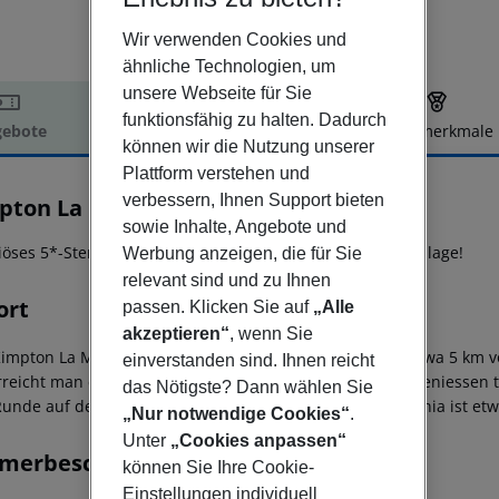
Wir verwenden Cookies und
ähnliche Technologien, um
unsere Webseite für Sie
funktionsfähig zu halten. Dadurch
ebote
Hotelbeschreibung
Hotelmerkmale
können wir die Nutzung unserer
elbeschreibung
Plattform verstehen und
verbessern, Ihnen Support bieten
pton La Mer Crete By Ihg
sowie Inhalte, Angebote und
5
öses 5*-Sterne 'Adults-Only' Hotel in erstklassiger Strandlage!
Werbung anzeigen, die für Sie
relevant sind und zu Ihnen
ort
passen. Klicken Sie auf
„Alle
akzeptieren“
, wenn Sie
Kimpton La Mer Resort & Spa' liegt direkt am Meer und etwa 5 km 
einverstanden sind. Ihnen reicht
rreicht man ebenfalls nach etwa 5 km, hier relaxen Sie, geniessen 
das Nötigste? Dann wählen Sie
Runde auf dem See mit dem Tretboot.
Der Flughafen Chania ist etw
„Nur notwendige Cookies“
.
Unter
„Cookies anpassen“
merbeschreibung
können Sie Ihre Cookie-
Einstellungen individuell