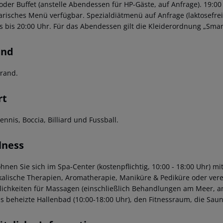
 oder Buffet (anstelle Abendessen für HP-Gäste, auf Anfrage).
19:00 
arisches Menü verfügbar.
Spezialdiätmenü auf Anfrage (laktosefrei
s bis 20:00 Uhr.
Für das Abendessen gilt die Kleiderordnung „Smar
and
trand.
rt
ennis, Boccia, Billiard und Fussball.
lness
hnen Sie sich im Spa-Center (kostenpflichtig, 10:00 - 18:00 Uhr) m
kalische Therapien, Aromatherapie, Maniküre & Pediküre oder vere
ichkeiten für Massagen (einschließlich Behandlungen am Meer, a
as beheizte Hallenbad (10:00-18:00 Uhr), den Fitnessraum, die Sa