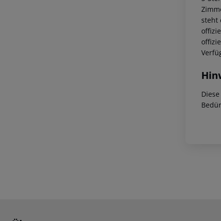
Zimm
steht
offiz
offiz
Verfü
Hin
Diese
Bedür
Footer