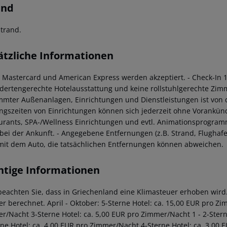
and
trand.
ätzliche Informationen
a, Mastercard und American Express werden akzeptiert.
- Check-In 
dertengerechte Hotelausstattung und keine rollstuhlgerechte Zim
mmter Außenanlagen, Einrichtungen und Dienstleistungen ist von
ngszeiten von Einrichtungen können sich jederzeit ohne Vorankünd
urants, SPA-/Wellness Einrichtungen und evtl. Animationsprogramm
 bei der Ankunft.
- Angegebene Entfernungen (z.B. Strand, Flughafe
mit dem Auto, die tatsächlichen Entfernungen können abweichen.
htige Informationen
 beachten Sie, dass in Griechenland eine Klimasteuer erhoben wird. 
r berechnet.
April - Oktober:
5-Sterne Hotel: ca. 15,00 EUR pro Z
er/Nacht
3-Sterne Hotel: ca. 5,00 EUR pro Zimmer/Nacht
1 - 2-Ster
rne Hotel: ca. 4,00 EUR pro Zimmer/Nacht
4-Sterne Hotel: ca. 3,00