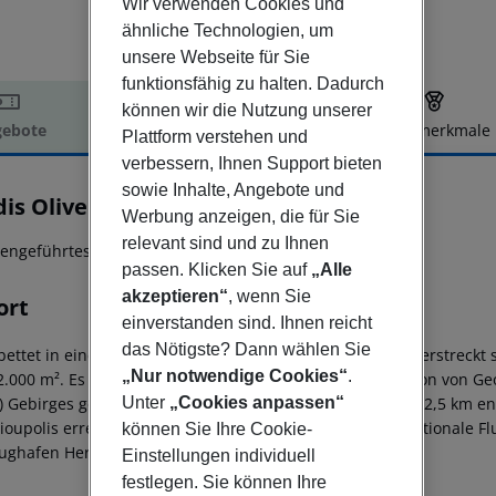
Wir verwenden Cookies und
ähnliche Technologien, um
unsere Webseite für Sie
funktionsfähig zu halten. Dadurch
können wir die Nutzung unserer
ebote
Hotelbeschreibung
Hotelmerkmale
Plattform verstehen und
elbeschreibung
verbessern, Ihnen Support bieten
sowie Inhalte, Angebote und
dis Olive Garden
Werbung anzeigen, die für Sie
3
relevant sind und zu Ihnen
iengeführtes 3*-Sterne Hotel in ländlicher Gegend!
passen. Klicken Sie auf
„Alle
akzeptieren“
, wenn Sie
ort
einverstanden sind. Ihnen reicht
das Nötigste? Dann wählen Sie
bettet in einen Olivenhain und farbenprächtigen Gärten erstreckt 
„Nur notwendige Cookies“
.
2.000 m². Es ist an der Nordwestküste Kretas, in der Region von G
Unter
„Cookies anpassen“
) Gebirges gelegen. Der wundervolle Kournas See ist nur 2,5 km e
ioupolis erreicht man nach etwa 1200 Meter.
Der internationale Fl
können Sie Ihre Cookie-
lughafen Heraklion in etwa 98 km.
Einstellungen individuell
festlegen. Sie können Ihre