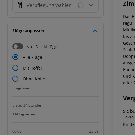
Zim
Verpflegung wählen
Das H
regul
Minik
Flüge anpassen
bis z
Geschi
Nur Direktflüge
Schla
Doppe
Alle Flüge
ausge
Mit Koffer
Ebene
und K
Ohne Koffer
oder 
Flugdauer
Flugdauer
Ver
Bis zu 24 Stunden
Sie b
Abflugzeiten
Abflugzeiten
10:30
Kinde
00:00
23:59