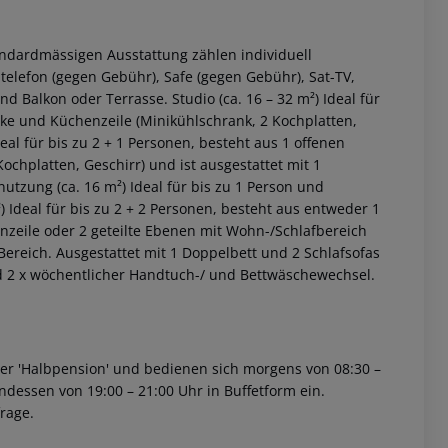
andardmässigen Ausstattung zählen individuell
elefon (gegen Gebühr), Safe (gegen Gebühr), Sat-TV,
d Balkon oder Terrasse.
Studio (ca. 16 – 32 m²)
Ideal für
cke und Küchenzeile (Minikühlschrank, 2 Kochplatten,
eal für bis zu 2 + 1 Personen, besteht aus 1 offenen
ochplatten, Geschirr) und ist ausgestattet mit 1
utzung (ca. 16 m²)
Ideal für bis zu 1 Person und
)
Ideal für bis zu 2 + 2 Personen, besteht aus entweder 1
zeile oder 2 geteilte Ebenen mit Wohn-/Schlafbereich
 akzeptieren
reich. Ausgestattet mit 1 Doppelbett und 2 Schlafsofas
nd 2 x wöchentlicher Handtuch-/ und Bettwäschewechsel.
er 'Halbpension' und bedienen sich morgens von 08:30 –
dessen von 19:00 – 21:00 Uhr in Buffetform ein.
rage.