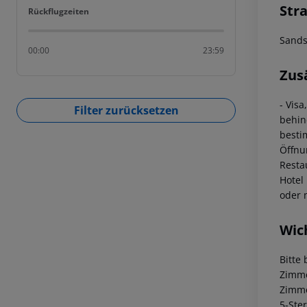
Str
Rückflugzeiten
Rückflugzeiten
Sands
00:00
23:59
Zus
- Vis
Filter zurücksetzen
behin
besti
Öffnu
Resta
Hotel
oder 
Wic
Bitte
Zimme
Zimm
5-Ste