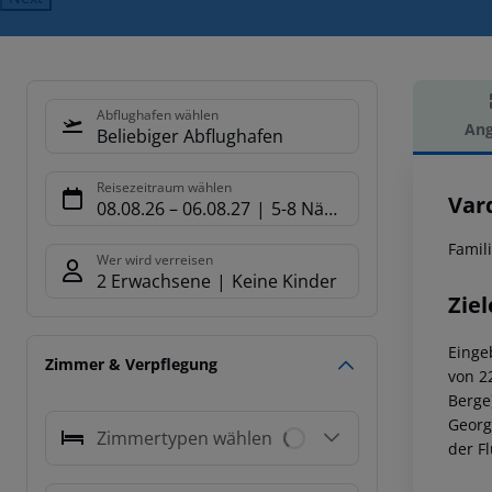
Abflughafen wählen
Ang
Beliebiger Abflughafen
Hot
Reisezeitraum wählen
Var
08.08.26
–
06.08.27
5-8 Nächte
Famil
Wer wird verreisen
2 Erwachsene
Keine Kinder
Ziel
Einge
Zimmer & Verpflegung
von 2
Berge
Georg
Zimmertypen wählen
der F