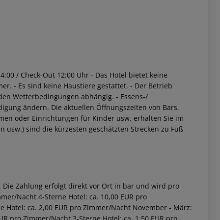
14:00 / Check-Out 12:00 Uhr
- Das Hotel bietet keine
mer.
- Es sind keine Haustiere gestattet.
- Der Betrieb
 den Wetterbedingungen abhängig.
- Essens-/
igung ändern. Die aktuellen Öffnungszeiten von Bars,
en oder Einrichtungen für Kinder usw. erhalten Sie im
n usw.) sind die kürzesten geschätzten Strecken zu Fuß
Die Zahlung erfolgt direkt vor Ort in bar und wird pro
immer/Nacht
4-Sterne Hotel: ca. 10,00 EUR pro
ne Hotel: ca. 2,00 EUR pro Zimmer/Nacht
November - März:
 EUR pro Zimmer/Nacht
3-Sterne Hotel: ca. 1,50 EUR pro