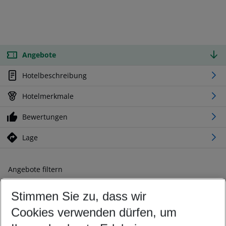
Angebote
Hotelbeschreibung
Hotelmerkmale
Bewertungen
Lage
Angebote filtern
Ändern Sie Ihre Kriterien nach Ihren Wünschen
Stimmen Sie zu, dass wir
Abflughafen wählen
Beliebiger Abflughafen
Cookies verwenden dürfen, um
Reisezeitraum wählen