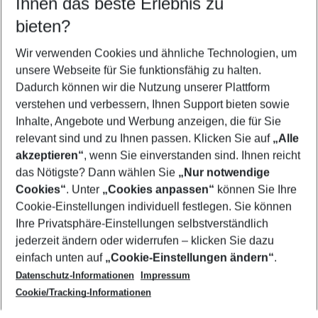
Ihnen das beste Erlebnis zu
09.08.26
–
07.08.27
5-8 Nächte
bieten?
Wer wird verreisen
2 Erwachsene
Keine Kinder
Wir verwenden Cookies und ähnliche Technologien, um
unsere Webseite für Sie funktionsfähig zu halten.
Mehr Filter anzeigen
Dadurch können wir die Nutzung unserer Plattform
verstehen und verbessern, Ihnen Support bieten sowie
Inhalte, Angebote und Werbung anzeigen, die für Sie
relevant sind und zu Ihnen passen. Klicken Sie auf
„Alle
akzeptieren“
, wenn Sie einverstanden sind. Ihnen reicht
das Nötigste? Dann wählen Sie
„Nur notwendige
Footer
Cookies“
. Unter
„Cookies anpassen“
können Sie Ihre
Footer navigation
Cookie-Einstellungen individuell festlegen. Sie können
Über uns
Ihre Privatsphäre-Einstellungen selbstverständlich
AGB
jederzeit ändern oder widerrufen – klicken Sie dazu
Service & Hilfe
Cookie-Einstellungen ändern
einfach unten auf
„Cookie-Einstellungen ändern“
.
Barrierefreies Reisen
Datenschutz-Informationen
Impressum
Cookie-Richtlinie
Folgen Sie uns
Check-in
Cookie/Tracking-Informationen
Datenschutz
FAQ
Impressum