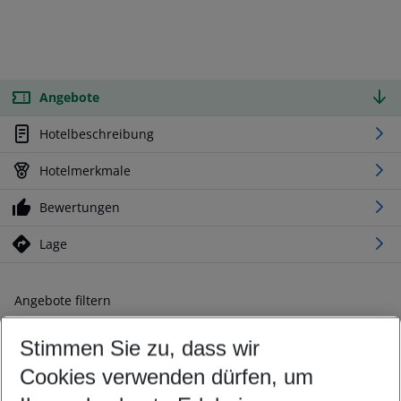
Angebote
Hotelbeschreibung
Hotelmerkmale
Bewertungen
Lage
Angebote filtern
Ändern Sie Ihre Kriterien nach Ihren Wünschen
Stimmen Sie zu, dass wir
Abflughafen wählen
Beliebiger Abflughafen
Cookies verwenden dürfen, um
Reisezeitraum wählen