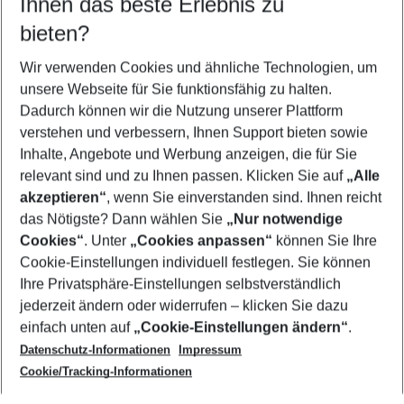
Ihnen das beste Erlebnis zu
10.08.26
–
08.08.27
5-8 Nächte
bieten?
Wer wird verreisen
2 Erwachsene
Keine Kinder
Wir verwenden Cookies und ähnliche Technologien, um
unsere Webseite für Sie funktionsfähig zu halten.
Mehr Filter anzeigen
Dadurch können wir die Nutzung unserer Plattform
verstehen und verbessern, Ihnen Support bieten sowie
Inhalte, Angebote und Werbung anzeigen, die für Sie
relevant sind und zu Ihnen passen. Klicken Sie auf
„Alle
akzeptieren“
, wenn Sie einverstanden sind. Ihnen reicht
das Nötigste? Dann wählen Sie
„Nur notwendige
Footer
Cookies“
. Unter
„Cookies anpassen“
können Sie Ihre
Footer navigation
Cookie-Einstellungen individuell festlegen. Sie können
Über uns
Ihre Privatsphäre-Einstellungen selbstverständlich
AGB
jederzeit ändern oder widerrufen – klicken Sie dazu
Service & Hilfe
Cookie-Einstellungen ändern
einfach unten auf
„Cookie-Einstellungen ändern“
.
Barrierefreies Reisen
Datenschutz-Informationen
Impressum
Cookie-Richtlinie
Folgen Sie uns
Check-in
Cookie/Tracking-Informationen
Datenschutz
FAQ
Impressum