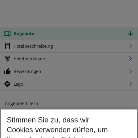
Angebote
Hotelbeschreibung
Hotelmerkmale
Bewertungen
Lage
Angebote filtern
Ändern Sie Ihre Kriterien nach Ihren Wünschen
Stimmen Sie zu, dass wir
Abflughafen wählen
Beliebiger Abflughafen
Cookies verwenden dürfen, um
Reisezeitraum wählen