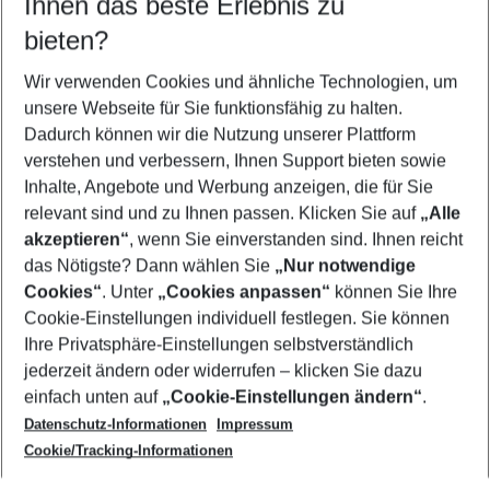
Ihnen das beste Erlebnis zu
09.08.26
–
07.08.27
5-8 Nächte
bieten?
Wer wird verreisen
2 Erwachsene
Keine Kinder
Wir verwenden Cookies und ähnliche Technologien, um
unsere Webseite für Sie funktionsfähig zu halten.
Mehr Filter anzeigen
Dadurch können wir die Nutzung unserer Plattform
verstehen und verbessern, Ihnen Support bieten sowie
Inhalte, Angebote und Werbung anzeigen, die für Sie
relevant sind und zu Ihnen passen. Klicken Sie auf
„Alle
akzeptieren“
, wenn Sie einverstanden sind. Ihnen reicht
das Nötigste? Dann wählen Sie
„Nur notwendige
Footer
Cookies“
. Unter
„Cookies anpassen“
können Sie Ihre
Footer navigation
Cookie-Einstellungen individuell festlegen. Sie können
Über uns
Ihre Privatsphäre-Einstellungen selbstverständlich
AGB
jederzeit ändern oder widerrufen – klicken Sie dazu
Service & Hilfe
Cookie-Einstellungen ändern
einfach unten auf
„Cookie-Einstellungen ändern“
.
Barrierefreies Reisen
Datenschutz-Informationen
Impressum
Cookie-Richtlinie
Folgen Sie uns
Check-in
Cookie/Tracking-Informationen
Datenschutz
FAQ
Impressum