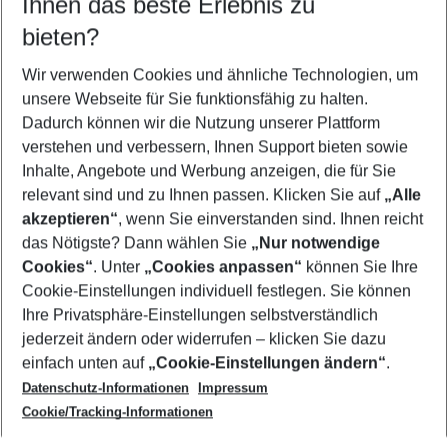
Ihnen das beste Erlebnis zu
08.08.26
–
06.08.27
5-8 Nächte
bieten?
Wer wird verreisen
2 Erwachsene
Keine Kinder
Wir verwenden Cookies und ähnliche Technologien, um
unsere Webseite für Sie funktionsfähig zu halten.
Mehr Filter anzeigen
Dadurch können wir die Nutzung unserer Plattform
verstehen und verbessern, Ihnen Support bieten sowie
Inhalte, Angebote und Werbung anzeigen, die für Sie
relevant sind und zu Ihnen passen. Klicken Sie auf
„Alle
akzeptieren“
, wenn Sie einverstanden sind. Ihnen reicht
das Nötigste? Dann wählen Sie
„Nur notwendige
Footer
Cookies“
. Unter
„Cookies anpassen“
können Sie Ihre
Footer navigation
Cookie-Einstellungen individuell festlegen. Sie können
Über uns
Ihre Privatsphäre-Einstellungen selbstverständlich
AGB
jederzeit ändern oder widerrufen – klicken Sie dazu
Service & Hilfe
Cookie-Einstellungen ändern
einfach unten auf
„Cookie-Einstellungen ändern“
.
Barrierefreies Reisen
Datenschutz-Informationen
Impressum
Cookie-Richtlinie
Folgen Sie uns
Check-in
Cookie/Tracking-Informationen
Datenschutz
FAQ
Impressum