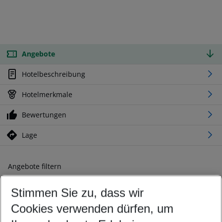
Angebote
Hotelbeschreibung
Hotelmerkmale
Bewertungen
Lage
Angebote filtern
Ändern Sie Ihre Kriterien nach Ihren Wünschen
Stimmen Sie zu, dass wir
Abflughafen wählen
Beliebiger Abflughafen
Cookies verwenden dürfen, um
Reisezeitraum wählen