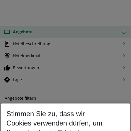
Angebote
Hotelbeschreibung
Hotelmerkmale
Bewertungen
Lage
Angebote filtern
Ändern Sie Ihre Kriterien nach Ihren Wünschen
Stimmen Sie zu, dass wir
Abflughafen wählen
Beliebiger Abflughafen
Cookies verwenden dürfen, um
Reisezeitraum wählen