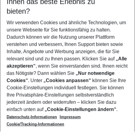
Ihnen das beste Erlebnis zu
08.08.26
–
06.08.27
5-8 Nächte
bieten?
Wer wird verreisen
2 Erwachsene
Keine Kinder
Wir verwenden Cookies und ähnliche Technologien, um
unsere Webseite für Sie funktionsfähig zu halten.
Mehr Filter anzeigen
Dadurch können wir die Nutzung unserer Plattform
verstehen und verbessern, Ihnen Support bieten sowie
Inhalte, Angebote und Werbung anzeigen, die für Sie
relevant sind und zu Ihnen passen. Klicken Sie auf
„Alle
akzeptieren“
, wenn Sie einverstanden sind. Ihnen reicht
das Nötigste? Dann wählen Sie
„Nur notwendige
Footer
Cookies“
. Unter
„Cookies anpassen“
können Sie Ihre
Footer navigation
Cookie-Einstellungen individuell festlegen. Sie können
Über uns
Ihre Privatsphäre-Einstellungen selbstverständlich
AGB
jederzeit ändern oder widerrufen – klicken Sie dazu
Service & Hilfe
Cookie-Einstellungen ändern
einfach unten auf
„Cookie-Einstellungen ändern“
.
Barrierefreies Reisen
Datenschutz-Informationen
Impressum
Cookie-Richtlinie
Folgen Sie uns
Check-in
Cookie/Tracking-Informationen
Datenschutz
FAQ
Impressum