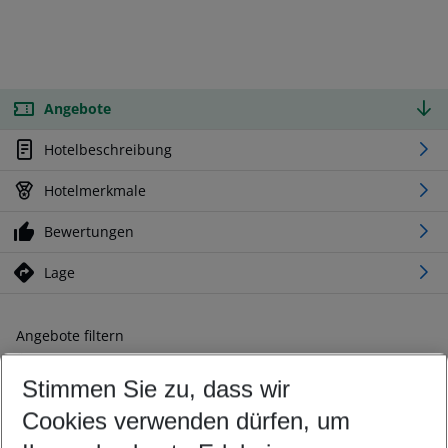
Angebote
Hotelbeschreibung
Hotelmerkmale
Bewertungen
Lage
Angebote filtern
Ändern Sie Ihre Kriterien nach Ihren Wünschen
Stimmen Sie zu, dass wir
Abflughafen wählen
Beliebiger Abflughafen
Cookies verwenden dürfen, um
Reisezeitraum wählen