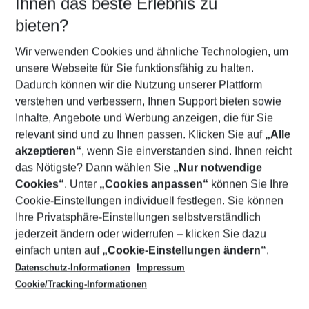
Ihnen das beste Erlebnis zu
10.08.26
–
08.08.27
5-8 Nächte
bieten?
Wer wird verreisen
2 Erwachsene
Keine Kinder
Wir verwenden Cookies und ähnliche Technologien, um
unsere Webseite für Sie funktionsfähig zu halten.
Mehr Filter anzeigen
Dadurch können wir die Nutzung unserer Plattform
verstehen und verbessern, Ihnen Support bieten sowie
Inhalte, Angebote und Werbung anzeigen, die für Sie
relevant sind und zu Ihnen passen. Klicken Sie auf
„Alle
akzeptieren“
, wenn Sie einverstanden sind. Ihnen reicht
das Nötigste? Dann wählen Sie
„Nur notwendige
Footer
Cookies“
. Unter
„Cookies anpassen“
können Sie Ihre
Footer navigation
Cookie-Einstellungen individuell festlegen. Sie können
Über uns
Ihre Privatsphäre-Einstellungen selbstverständlich
AGB
jederzeit ändern oder widerrufen – klicken Sie dazu
Service & Hilfe
Cookie-Einstellungen ändern
einfach unten auf
„Cookie-Einstellungen ändern“
.
Barrierefreies Reisen
Datenschutz-Informationen
Impressum
Cookie-Richtlinie
Folgen Sie uns
Check-in
Cookie/Tracking-Informationen
Datenschutz
FAQ
Impressum