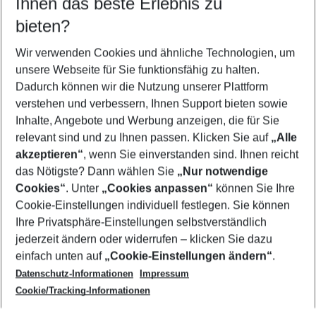
Ihnen das beste Erlebnis zu
08.08.26
–
06.08.27
5-8 Nächte
bieten?
Wer wird verreisen
2 Erwachsene
Keine Kinder
Wir verwenden Cookies und ähnliche Technologien, um
unsere Webseite für Sie funktionsfähig zu halten.
Mehr Filter anzeigen
Dadurch können wir die Nutzung unserer Plattform
verstehen und verbessern, Ihnen Support bieten sowie
Inhalte, Angebote und Werbung anzeigen, die für Sie
relevant sind und zu Ihnen passen. Klicken Sie auf
„Alle
akzeptieren“
, wenn Sie einverstanden sind. Ihnen reicht
das Nötigste? Dann wählen Sie
„Nur notwendige
Footer
Cookies“
. Unter
„Cookies anpassen“
können Sie Ihre
Footer navigation
Cookie-Einstellungen individuell festlegen. Sie können
Über uns
Ihre Privatsphäre-Einstellungen selbstverständlich
AGB
jederzeit ändern oder widerrufen – klicken Sie dazu
Service & Hilfe
Cookie-Einstellungen ändern
einfach unten auf
„Cookie-Einstellungen ändern“
.
Barrierefreies Reisen
Datenschutz-Informationen
Impressum
Cookie-Richtlinie
Folgen Sie uns
Check-in
Cookie/Tracking-Informationen
Datenschutz
FAQ
Impressum