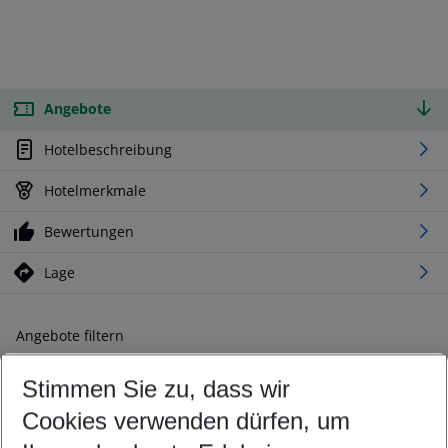
Angebote
Hotelbeschreibung
Hotelmerkmale
Bewertungen
Lage
Angebote filtern
Ändern Sie Ihre Kriterien nach Ihren Wünschen
Stimmen Sie zu, dass wir
Abflughafen wählen
Beliebiger Abflughafen
Cookies verwenden dürfen, um
Reisezeitraum wählen