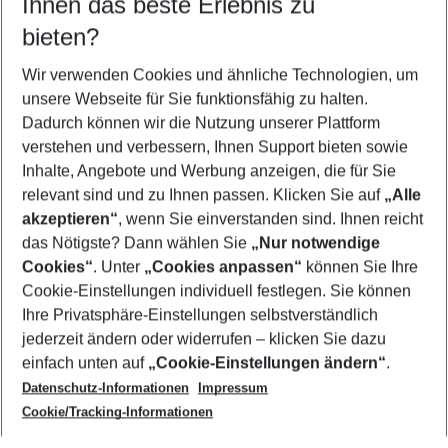
Ihnen das beste Erlebnis zu
08.08.26
–
06.08.27
5-8 Nächte
bieten?
Wer wird verreisen
2 Erwachsene
Keine Kinder
Wir verwenden Cookies und ähnliche Technologien, um
unsere Webseite für Sie funktionsfähig zu halten.
Mehr Filter anzeigen
Dadurch können wir die Nutzung unserer Plattform
verstehen und verbessern, Ihnen Support bieten sowie
Inhalte, Angebote und Werbung anzeigen, die für Sie
relevant sind und zu Ihnen passen. Klicken Sie auf
„Alle
akzeptieren“
, wenn Sie einverstanden sind. Ihnen reicht
das Nötigste? Dann wählen Sie
„Nur notwendige
Footer
Cookies“
. Unter
„Cookies anpassen“
können Sie Ihre
Footer navigation
Cookie-Einstellungen individuell festlegen. Sie können
Über uns
Ihre Privatsphäre-Einstellungen selbstverständlich
AGB
jederzeit ändern oder widerrufen – klicken Sie dazu
Service & Hilfe
Cookie-Einstellungen ändern
einfach unten auf
„Cookie-Einstellungen ändern“
.
Barrierefreies Reisen
Datenschutz-Informationen
Impressum
Cookie-Richtlinie
Folgen Sie uns
Check-in
Cookie/Tracking-Informationen
Datenschutz
FAQ
Impressum