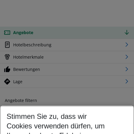
Angebote
Hotelbeschreibung
Hotelmerkmale
Bewertungen
Lage
Angebote filtern
Ändern Sie Ihre Kriterien nach Ihren Wünschen
Stimmen Sie zu, dass wir
Abflughafen wählen
Beliebiger Abflughafen
Cookies verwenden dürfen, um
Reisezeitraum wählen