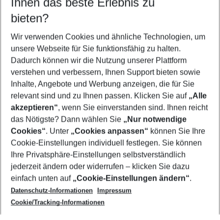
Ihnen das beste Erlebnis zu
10.08.26
–
08.08.27
5-8 Nächte
bieten?
Wer wird verreisen
2 Erwachsene
Keine Kinder
Wir verwenden Cookies und ähnliche Technologien, um
unsere Webseite für Sie funktionsfähig zu halten.
Mehr Filter anzeigen
Dadurch können wir die Nutzung unserer Plattform
verstehen und verbessern, Ihnen Support bieten sowie
Inhalte, Angebote und Werbung anzeigen, die für Sie
relevant sind und zu Ihnen passen. Klicken Sie auf
„Alle
akzeptieren“
, wenn Sie einverstanden sind. Ihnen reicht
das Nötigste? Dann wählen Sie
„Nur notwendige
Footer
Cookies“
. Unter
„Cookies anpassen“
können Sie Ihre
Footer navigation
Cookie-Einstellungen individuell festlegen. Sie können
Über uns
Ihre Privatsphäre-Einstellungen selbstverständlich
AGB
jederzeit ändern oder widerrufen – klicken Sie dazu
Service & Hilfe
Cookie-Einstellungen ändern
einfach unten auf
„Cookie-Einstellungen ändern“
.
Barrierefreies Reisen
Datenschutz-Informationen
Impressum
Cookie-Richtlinie
Folgen Sie uns
Check-in
Cookie/Tracking-Informationen
Datenschutz
FAQ
Impressum