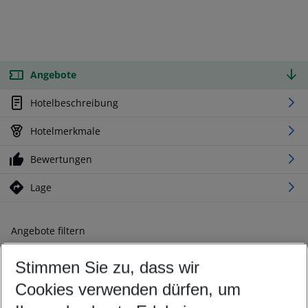
Angebote
Hotelbeschreibung
Hotelmerkmale
Bewertungen
Lage
Angebote filtern
Ändern Sie Ihre Kriterien nach Ihren Wünschen
Stimmen Sie zu, dass wir
Abflughafen wählen
Beliebiger Abflughafen
Cookies verwenden dürfen, um
Reisezeitraum wählen