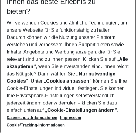
Ihnen das beste Erlebnis zu
11.08.26
–
09.08.27
5-8 Nächte
bieten?
Wer wird verreisen
2 Erwachsene
Keine Kinder
Wir verwenden Cookies und ähnliche Technologien, um
unsere Webseite für Sie funktionsfähig zu halten.
Mehr Filter anzeigen
Dadurch können wir die Nutzung unserer Plattform
verstehen und verbessern, Ihnen Support bieten sowie
Inhalte, Angebote und Werbung anzeigen, die für Sie
relevant sind und zu Ihnen passen. Klicken Sie auf
„Alle
akzeptieren“
, wenn Sie einverstanden sind. Ihnen reicht
das Nötigste? Dann wählen Sie
„Nur notwendige
Footer
Cookies“
. Unter
„Cookies anpassen“
können Sie Ihre
Footer navigation
Cookie-Einstellungen individuell festlegen. Sie können
Über uns
Ihre Privatsphäre-Einstellungen selbstverständlich
AGB
jederzeit ändern oder widerrufen – klicken Sie dazu
Service & Hilfe
Cookie-Einstellungen ändern
einfach unten auf
„Cookie-Einstellungen ändern“
.
Barrierefreies Reisen
Datenschutz-Informationen
Impressum
Cookie-Richtlinie
Folgen Sie uns
Check-in
Cookie/Tracking-Informationen
Datenschutz
FAQ
Impressum