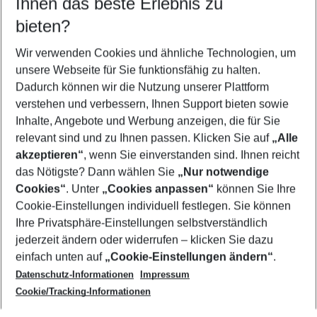
Ihnen das beste Erlebnis zu
08.08.26
–
06.08.27
5-8 Nächte
bieten?
Wer wird verreisen
2 Erwachsene
Keine Kinder
Wir verwenden Cookies und ähnliche Technologien, um
unsere Webseite für Sie funktionsfähig zu halten.
Mehr Filter anzeigen
Dadurch können wir die Nutzung unserer Plattform
verstehen und verbessern, Ihnen Support bieten sowie
Inhalte, Angebote und Werbung anzeigen, die für Sie
relevant sind und zu Ihnen passen. Klicken Sie auf
„Alle
akzeptieren“
, wenn Sie einverstanden sind. Ihnen reicht
das Nötigste? Dann wählen Sie
„Nur notwendige
Footer
Cookies“
. Unter
„Cookies anpassen“
können Sie Ihre
Footer navigation
Cookie-Einstellungen individuell festlegen. Sie können
Über uns
Ihre Privatsphäre-Einstellungen selbstverständlich
AGB
jederzeit ändern oder widerrufen – klicken Sie dazu
Service & Hilfe
Cookie-Einstellungen ändern
einfach unten auf
„Cookie-Einstellungen ändern“
.
Barrierefreies Reisen
Datenschutz-Informationen
Impressum
Cookie-Richtlinie
Folgen Sie uns
Check-in
Cookie/Tracking-Informationen
Datenschutz
FAQ
Impressum