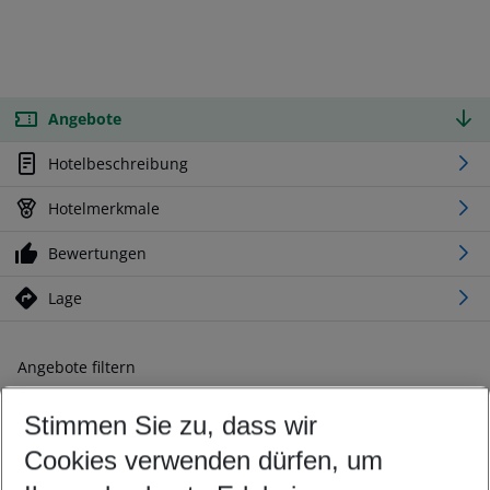
Angebote
Hotelbeschreibung
Hotelmerkmale
Bewertungen
Lage
Angebote filtern
Ändern Sie Ihre Kriterien nach Ihren Wünschen
Stimmen Sie zu, dass wir
Abflughafen wählen
Beliebiger Abflughafen
Cookies verwenden dürfen, um
Reisezeitraum wählen