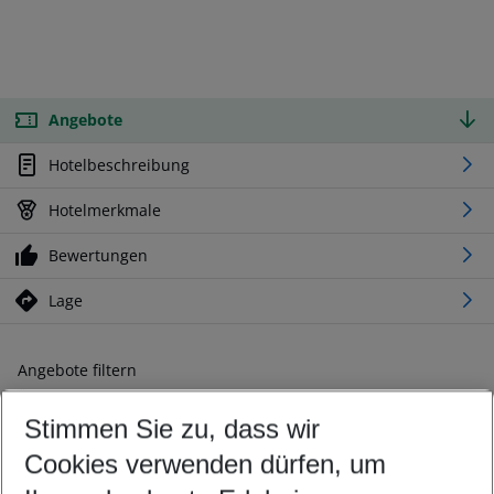
Angebote
Hotelbeschreibung
Hotelmerkmale
Bewertungen
Lage
Angebote filtern
Ändern Sie Ihre Kriterien nach Ihren Wünschen
Stimmen Sie zu, dass wir
Abflughafen wählen
Beliebiger Abflughafen
Cookies verwenden dürfen, um
Reisezeitraum wählen