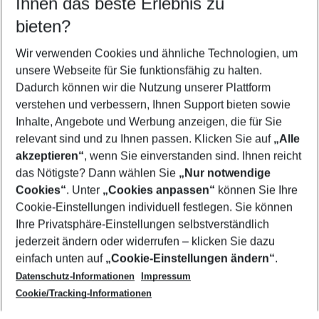
Ihnen das beste Erlebnis zu
11.08.26
–
09.08.27
5-8 Nächte
bieten?
Wer wird verreisen
2 Erwachsene
Keine Kinder
Wir verwenden Cookies und ähnliche Technologien, um
unsere Webseite für Sie funktionsfähig zu halten.
Mehr Filter anzeigen
Dadurch können wir die Nutzung unserer Plattform
verstehen und verbessern, Ihnen Support bieten sowie
Inhalte, Angebote und Werbung anzeigen, die für Sie
relevant sind und zu Ihnen passen. Klicken Sie auf
„Alle
akzeptieren“
, wenn Sie einverstanden sind. Ihnen reicht
das Nötigste? Dann wählen Sie
„Nur notwendige
Footer
Cookies“
. Unter
„Cookies anpassen“
können Sie Ihre
Footer navigation
Cookie-Einstellungen individuell festlegen. Sie können
Über uns
Ihre Privatsphäre-Einstellungen selbstverständlich
AGB
jederzeit ändern oder widerrufen – klicken Sie dazu
Service & Hilfe
Cookie-Einstellungen ändern
einfach unten auf
„Cookie-Einstellungen ändern“
.
Barrierefreies Reisen
Datenschutz-Informationen
Impressum
Cookie-Richtlinie
Folgen Sie uns
Check-in
Cookie/Tracking-Informationen
Datenschutz
FAQ
Impressum