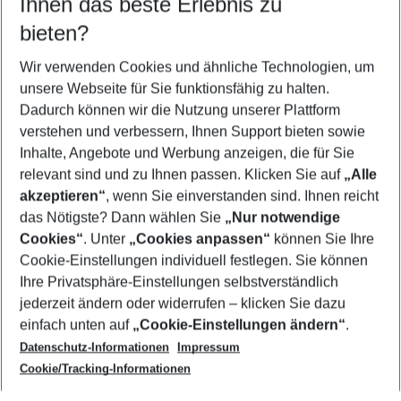
Ihnen das beste Erlebnis zu
07.08.26
–
05.08.27
5-8 Nächte
bieten?
Wer wird verreisen
2 Erwachsene
Keine Kinder
Wir verwenden Cookies und ähnliche Technologien, um
unsere Webseite für Sie funktionsfähig zu halten.
Mehr Filter anzeigen
Dadurch können wir die Nutzung unserer Plattform
verstehen und verbessern, Ihnen Support bieten sowie
Inhalte, Angebote und Werbung anzeigen, die für Sie
relevant sind und zu Ihnen passen. Klicken Sie auf
„Alle
akzeptieren“
, wenn Sie einverstanden sind. Ihnen reicht
das Nötigste? Dann wählen Sie
„Nur notwendige
Footer
Cookies“
. Unter
„Cookies anpassen“
können Sie Ihre
Footer navigation
Cookie-Einstellungen individuell festlegen. Sie können
Über uns
Ihre Privatsphäre-Einstellungen selbstverständlich
AGB
jederzeit ändern oder widerrufen – klicken Sie dazu
Service & Hilfe
Cookie-Einstellungen ändern
einfach unten auf
„Cookie-Einstellungen ändern“
.
Barrierefreies Reisen
Datenschutz-Informationen
Impressum
Cookie-Richtlinie
Folgen Sie uns
Check-in
Cookie/Tracking-Informationen
Datenschutz
FAQ
Impressum