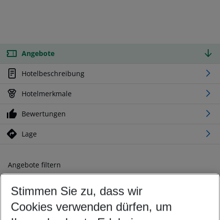
Angebote
Hotelbeschreibung
Hotelmerkmale
Bewertungen
Lage
Angebote filtern
Ändern Sie Ihre Kriterien nach Ihren Wünschen
Stimmen Sie zu, dass wir
Abflughafen wählen
Beliebiger Abflughafen
Cookies verwenden dürfen, um
Reisezeitraum wählen