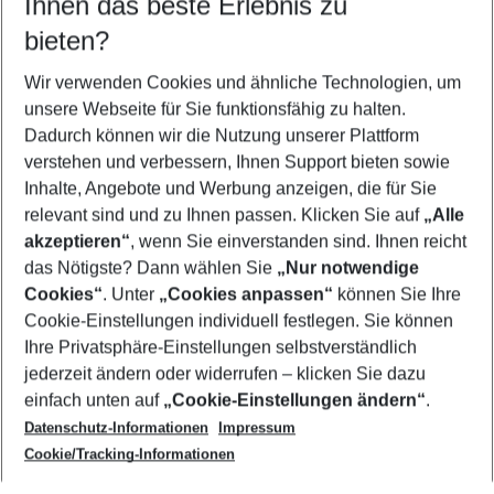
Ihnen das beste Erlebnis zu
08.08.26
–
06.08.27
5-8 Nächte
bieten?
Wer wird verreisen
2 Erwachsene
Keine Kinder
Wir verwenden Cookies und ähnliche Technologien, um
unsere Webseite für Sie funktionsfähig zu halten.
Mehr Filter anzeigen
Dadurch können wir die Nutzung unserer Plattform
verstehen und verbessern, Ihnen Support bieten sowie
Inhalte, Angebote und Werbung anzeigen, die für Sie
relevant sind und zu Ihnen passen. Klicken Sie auf
„Alle
akzeptieren“
, wenn Sie einverstanden sind. Ihnen reicht
das Nötigste? Dann wählen Sie
„Nur notwendige
Footer
Cookies“
. Unter
„Cookies anpassen“
können Sie Ihre
Footer navigation
Cookie-Einstellungen individuell festlegen. Sie können
Über uns
Ihre Privatsphäre-Einstellungen selbstverständlich
AGB
jederzeit ändern oder widerrufen – klicken Sie dazu
Service & Hilfe
Cookie-Einstellungen ändern
einfach unten auf
„Cookie-Einstellungen ändern“
.
Barrierefreies Reisen
Datenschutz-Informationen
Impressum
Cookie-Richtlinie
Folgen Sie uns
Check-in
Cookie/Tracking-Informationen
Datenschutz
FAQ
Impressum