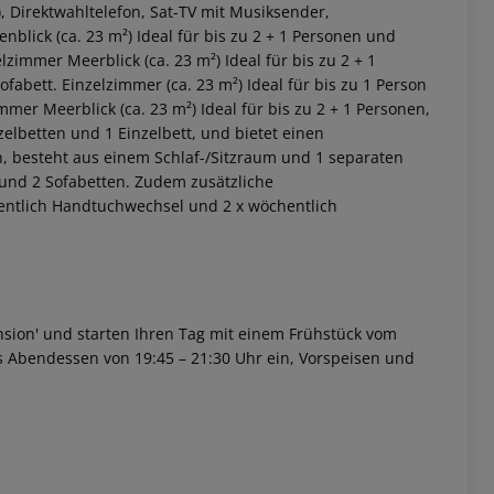
, Direktwahltelefon, Sat-TV mit Musiksender,
blick (ca. 23 m²)
Ideal für bis zu 2 + 1 Personen und
zimmer Meerblick (ca. 23 m²)
Ideal für bis zu 2 + 1
ofabett.
Einzelzimmer (ca. 23 m²)
Ideal für bis zu 1 Person
mer Meerblick (ca. 23 m²)
Ideal für bis zu 2 + 1 Personen,
zelbetten und 1 Einzelbett, und bietet einen
en, besteht aus einem Schlaf-/Sitzraum und 1 separaten
 und 2 Sofabetten. Zudem zusätzliche
entlich Handtuchwechsel und 2 x wöchentlich
 akzeptieren
nsion' und starten Ihren Tag mit einem Frühstück vom
s Abendessen von 19:45 – 21:30 Uhr ein, Vorspeisen und