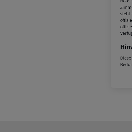
Hotel
Zimme
steht
offiz
offiz
Verfü
Hin
Diese
Bedür
Footer