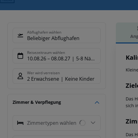
Abflughafen wählen
Ang
Beliebiger Abflughafen
Hot
Reisezeitraum wählen
Kal
10.08.26
–
08.08.27
5-8 Nächte
Klein
Wer wird verreisen
2 Erwachsene
Keine Kinder
Ziel
Das H
Zimmer & Verpflegung
sich i
Zim
Zimmertypen wählen
Das H