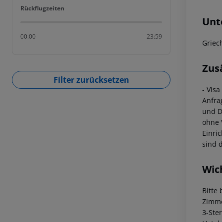
Rückflugzeiten
Rückflugzeiten
Unt
00:00
23:59
Griec
Zus
Filter zurücksetzen
- Vis
Anfra
und D
ohne 
Einri
sind 
Wic
Bitte
Zimme
3-Ste