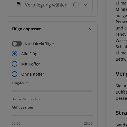
Klima
Verpflegung wählen
Minik
ausge
Perso
und a
Flüge anpassen
renov
Wasse
Nur Direktflüge
Schla
Klima
Alle Flüge
Bettw
Mit Koffer
Ver
Ohne Koffer
Flugdauer
Flugdauer
Sie b
Buffe
Desse
Bis zu 24 Stunden
Abflugzeiten
Abflugzeiten
Str
00:00
23:59
Sands