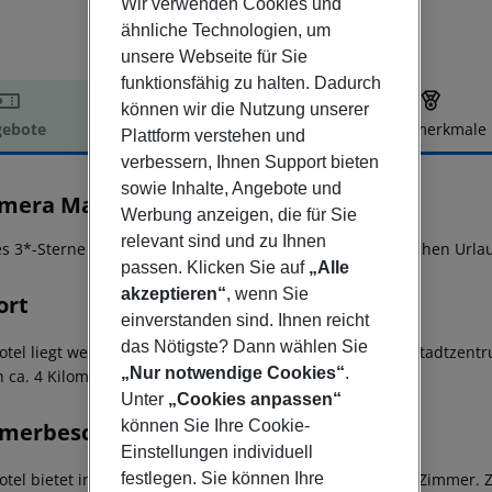
Wir verwenden Cookies und
ähnliche Technologien, um
unsere Webseite für Sie
funktionsfähig zu halten. Dadurch
können wir die Nutzung unserer
ebote
Hotelbeschreibung
Hotelmerkmale
Plattform verstehen und
elbeschreibung
verbessern, Ihnen Support bieten
sowie Inhalte, Angebote und
imera Mare
Werbung anzeigen, die für Sie
3
relevant sind und zu Ihnen
es 3*-Sterne Hotel an der Südküste der beliebten giechischen Urla
passen. Klicken Sie auf
„Alle
akzeptieren“
, wenn Sie
ort
einverstanden sind. Ihnen reicht
das Nötigste? Dann wählen Sie
otel liegt wenige Gehminuten vom Strand entfernt. Das Stadtzen
„Nur notwendige Cookies“
.
n ca. 4 Kilometern. Der Flughafen ist etwa 10 km entfernt.
Unter
„Cookies anpassen“
können Sie Ihre Cookie-
merbeschreibung
Einstellungen individuell
otel bietet insgesamt 43 Zimmer freundlich ausgestattet Zimmer.
festlegen. Sie können Ihre