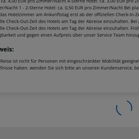
: ca. 4,00 EUR pro Zimmer/Nacht 4-Sterne Hotel: ca. 3,00 EUR pro Z
r/Nacht 1 - 2-Sterne Hotel: ca. 0,50 EUR pro Zimmer/Nacht Bei pl
 das Hotelzimmer am Ankunftstag erst ab der offiziellen Check-In-Ze
ielle Check-Out-Zeit des Hotels am Tag der Abreise einzuhalten. Be
ielle Check-Out-Zeit des Hotels am Tag der Abreise einzuhalten. F
gbarkeit und gegen einen Aufpreis über unser Service Team hinz
weis:
 Reise ist nicht für Personen mit eingeschränkter Mobilität geeign
fnisse haben, wenden Sie sich bitte an unseren Kundenservice, be