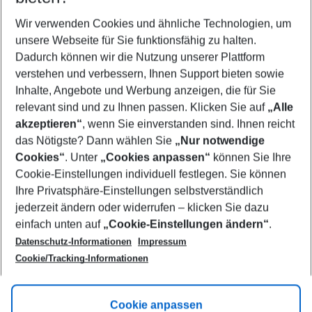
Wer wird verreisen
2 Erwachsene
Keine Kinder
Wir verwenden Cookies und ähnliche Technologien, um
unsere Webseite für Sie funktionsfähig zu halten.
Mehr Filter anzeigen
Dadurch können wir die Nutzung unserer Plattform
verstehen und verbessern, Ihnen Support bieten sowie
Inhalte, Angebote und Werbung anzeigen, die für Sie
relevant sind und zu Ihnen passen. Klicken Sie auf
„Alle
akzeptieren“
, wenn Sie einverstanden sind. Ihnen reicht
das Nötigste? Dann wählen Sie
„Nur notwendige
Footer
Cookies“
. Unter
„Cookies anpassen“
können Sie Ihre
Footer navigation
Cookie-Einstellungen individuell festlegen. Sie können
Über uns
Ihre Privatsphäre-Einstellungen selbstverständlich
AGB
jederzeit ändern oder widerrufen – klicken Sie dazu
Service & Hilfe
Cookie-Einstellungen ändern
einfach unten auf
„Cookie-Einstellungen ändern“
.
Barrierefreies Reisen
Datenschutz-Informationen
Impressum
Cookie-Richtlinie
Folgen Sie uns
Check-in
Cookie/Tracking-Informationen
Datenschutz
FAQ
Impressum
Flugbeschränkungen
Hilfe & Kontakt
Cookie anpassen