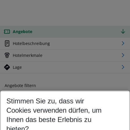
Angebote
Hotelbeschreibung
Hotelmerkmale
Lage
Angebote filtern
Ändern Sie Ihre Kriterien nach Ihren Wünschen
Stimmen Sie zu, dass wir
Abflughafen wählen
Beliebiger Abflughafen
Cookies verwenden dürfen, um
Reisezeitraum wählen
Ihnen das beste Erlebnis zu
12.08.26
–
10.08.27
5-8 Nächte
bieten?