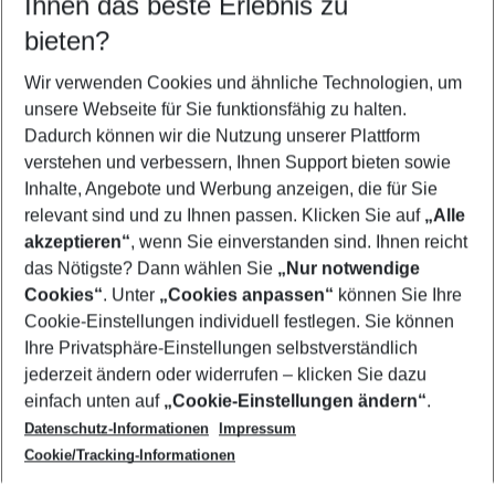
Ihnen das beste Erlebnis zu
08.08.26
–
06.08.27
5-8 Nächte
bieten?
Wer wird verreisen
2 Erwachsene
Keine Kinder
Wir verwenden Cookies und ähnliche Technologien, um
unsere Webseite für Sie funktionsfähig zu halten.
Mehr Filter anzeigen
Dadurch können wir die Nutzung unserer Plattform
verstehen und verbessern, Ihnen Support bieten sowie
Inhalte, Angebote und Werbung anzeigen, die für Sie
relevant sind und zu Ihnen passen. Klicken Sie auf
„Alle
akzeptieren“
, wenn Sie einverstanden sind. Ihnen reicht
das Nötigste? Dann wählen Sie
„Nur notwendige
Footer
Cookies“
. Unter
„Cookies anpassen“
können Sie Ihre
Footer navigation
Cookie-Einstellungen individuell festlegen. Sie können
Über uns
Ihre Privatsphäre-Einstellungen selbstverständlich
AGB
jederzeit ändern oder widerrufen – klicken Sie dazu
Service & Hilfe
Cookie-Einstellungen ändern
einfach unten auf
„Cookie-Einstellungen ändern“
.
Barrierefreies Reisen
Datenschutz-Informationen
Impressum
Cookie-Richtlinie
Folgen Sie uns
Check-in
Cookie/Tracking-Informationen
Datenschutz
FAQ
Impressum