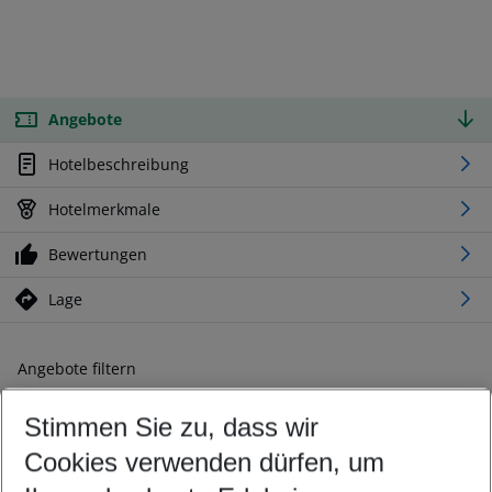
Angebote
Hotelbeschreibung
Hotelmerkmale
Bewertungen
Lage
Angebote filtern
Ändern Sie Ihre Kriterien nach Ihren Wünschen
Stimmen Sie zu, dass wir
Abflughafen wählen
Beliebiger Abflughafen
Cookies verwenden dürfen, um
Reisezeitraum wählen