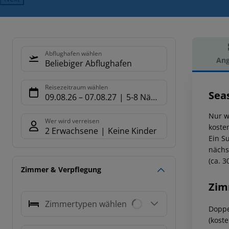
Abflughafen wählen
Ang
Beliebiger Abflughafen
Hot
Reisezeitraum wählen
Sea
09.08.26
–
07.08.27
5-8 Nächte
Nur w
Wer wird verreisen
koste
2 Erwachsene
Keine Kinder
Ein S
nächs
(ca. 3
Zimmer & Verpflegung
Zim
Zimmertypen wählen
Doppe
(kost