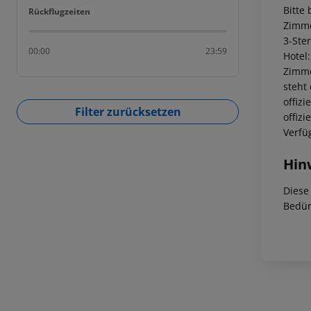
Bitte
Rückflugzeiten
Rückflugzeiten
Zimme
3-Ste
00:00
23:59
Hotel
Zimme
steht
offiz
Filter zurücksetzen
offiz
Verfü
Hin
Diese
Bedür