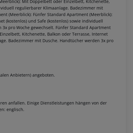
erblick): Mit Doppelbett oder Einzelbett, Kitchenette,
ndividuell regulierbarer Klimaanlage. Badezimmer mit
t (Meerblick): Fünfer Standard Apartment (Meerblick):
et (kostenlos) und Safe (kostenlos) sowie individuell
n 3x pro Woche gewechselt. Fünfer Standard Apartment
Einzelbett, Kitchenette, Balkon oder Terrasse, Internet
anlage. Badezimmer mit Dusche. Handtücher werden 3x pro
 akzeptieren
kalen Anbietern) angeboten.
ren anfallen. Einige Dienstleistungen hängen von der
n: englisch.