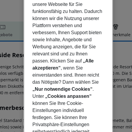
unsere Webseite für Sie
funktionsfähig zu halten. Dadurch
können wir die Nutzung unserer
Plattform verstehen und
verbessern, Ihnen Support bieten
ebote
Hotelbeschreibung
Hotelmerkmale
sowie Inhalte, Angebote und
elbeschreibung
Werbung anzeigen, die für Sie
side Resorts
relevant sind und zu Ihnen
3
passen. Klicken Sie auf
„Alle
enige Schritte vom Sand-/Kiesstrand liegt das Hotel Seaside Res
akzeptieren“
, wenn Sie
nlos verfügbar. Zum touristischen Zentrum sind es ca. 700 m. Die St
einverstanden sind. Ihnen reicht
upermarkt ist nach ca. 500 m zu erreichen. Die nächstgelegenen B
das Nötigste? Dann wählen Sie
ten Diskothek gelangt man nach rund 700 m. Für Mobilität im Urlau
„Nur notwendige Cookies“
.
00 m entfernt). Der Flughafen (CFU) ist ca. 42 km entfernt.
Unter
„Cookies anpassen“
können Sie Ihre Cookie-
merbeschreibung
Einstellungen individuell
festlegen. Sie können Ihre
l Standard Studio: Mit Doppelbett oder Einzelbett, Kitchenette, Bal
Privatsphäre-Einstellungen
enlos) sowie individuell regulierbarer Klimaanlage. Badezimmer 
selbstverständlich jederzeit