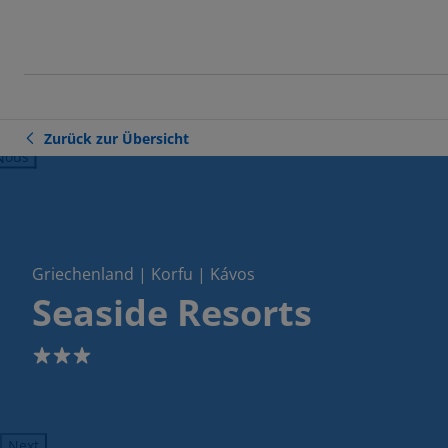
Zurück zur Übersicht
ious
Griechenland | Korfu | Kávos
Seaside Resorts
3
Next