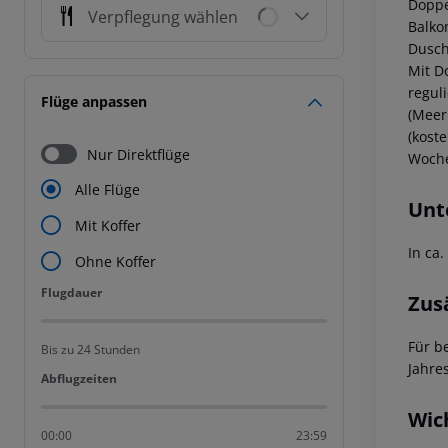
Doppe
Verpflegung wählen
Balko
Dusch
Mit Do
regul
Flüge anpassen
(Meer
(kost
Nur Direktflüge
Woche
Alle Flüge
Unt
Mit Koffer
In ca
Ohne Koffer
Flugdauer
Flugdauer
Zus
Für b
Bis zu 24 Stunden
Jahre
Abflugzeiten
Abflugzeiten
Wic
00:00
23:59