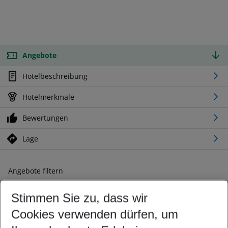
Angebote
Hotelbeschreibung
Hotelmerkmale
Bewertungen
Lage
Angebote filtern
Ändern Sie Ihre Kriterien nach Ihren Wünschen
Stimmen Sie zu, dass wir
Abflughafen wählen
Beliebiger Abflughafen
Cookies verwenden dürfen, um
Reisezeitraum wählen