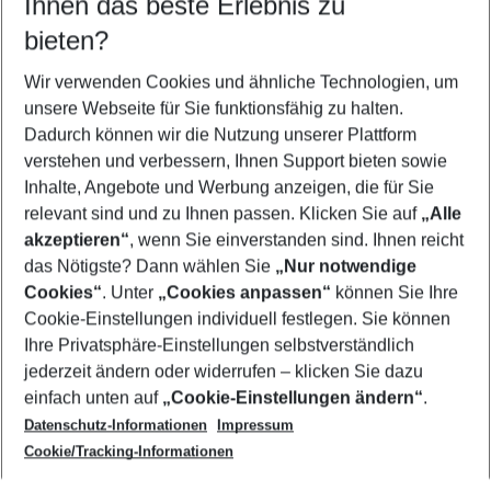
Ihnen das beste Erlebnis zu
11.08.26
–
09.08.27
5-8 Nächte
bieten?
Wer wird verreisen
2 Erwachsene
Keine Kinder
Wir verwenden Cookies und ähnliche Technologien, um
unsere Webseite für Sie funktionsfähig zu halten.
Mehr Filter anzeigen
Dadurch können wir die Nutzung unserer Plattform
verstehen und verbessern, Ihnen Support bieten sowie
Inhalte, Angebote und Werbung anzeigen, die für Sie
relevant sind und zu Ihnen passen. Klicken Sie auf
„Alle
akzeptieren“
, wenn Sie einverstanden sind. Ihnen reicht
das Nötigste? Dann wählen Sie
„Nur notwendige
Footer
Cookies“
. Unter
„Cookies anpassen“
können Sie Ihre
Footer navigation
Cookie-Einstellungen individuell festlegen. Sie können
Über uns
Ihre Privatsphäre-Einstellungen selbstverständlich
AGB
jederzeit ändern oder widerrufen – klicken Sie dazu
Service & Hilfe
Cookie-Einstellungen ändern
einfach unten auf
„Cookie-Einstellungen ändern“
.
Barrierefreies Reisen
Datenschutz-Informationen
Impressum
Cookie-Richtlinie
Folgen Sie uns
Check-in
Cookie/Tracking-Informationen
Datenschutz
FAQ
Impressum