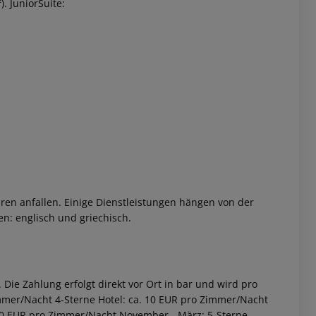
. JuniorSuite:
 akzeptieren
ren anfallen. Einige Dienstleistungen hängen von der
n: englisch und griechisch.
Die Zahlung erfolgt direkt vor Ort in bar und wird pro
immer/Nacht 4-Sterne Hotel: ca. 10 EUR pro Zimmer/Nacht
2,00 EUR pro Zimmer/Nacht November - März: 5-Sterne