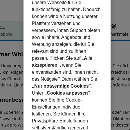
unsere Webseite für Sie
funktionsfähig zu halten. Dadurch
können wir die Nutzung unserer
Plattform verstehen und
verbessern, Ihnen Support bieten
ebote
Hotelbeschreibung
Hotelmerkmale
sowie Inhalte, Angebote und
elbeschreibung
Werbung anzeigen, die für Sie
relevant sind und zu Ihnen
imar White Pearl Hotel
passen. Klicken Sie auf
„Alle
4
akzeptieren“
, wenn Sie
r Umgebung eines Strandes gelegenes Hotel (Adults only). Die näc
6 km. Folgende Sehenswürdigkeiten sind vom Hotel aus erreichbar: 
einverstanden sind. Ihnen reicht
rios Church, Kissamos Stadium und Limnoupolis. Für Mobilität sorgt
das Nötigste? Dann wählen Sie
tfernt. Ein weiterer Flughafen (HER) liegt in etwa 162 km Entfernun
„Nur notwendige Cookies“
.
Unter
„Cookies anpassen“
merbeschreibung
können Sie Ihre Cookie-
Einstellungen individuell
l Superior Zimmer: Mit Wasserkocher (kostenlos), Balkon oder Terras
festlegen. Sie können Ihre
V sowie individuell regulierbarer Klimaanlage (von Mai bis Oktobe
Privatsphäre-Einstellungen
n 2x pro Woche gewechselt. JuniorSuite: Mit Wasserkocher (kostenlo
selbstverständlich jederzeit