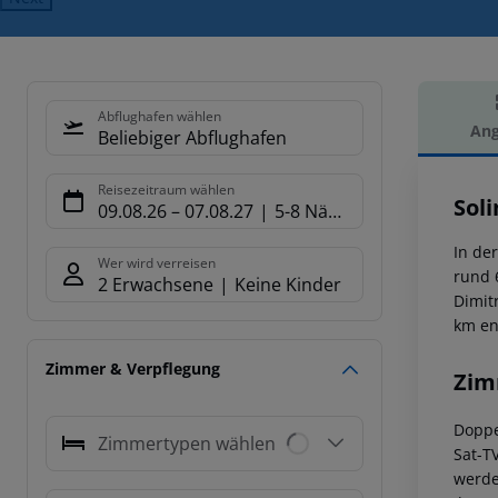
Abflughafen wählen
Ang
Beliebiger Abflughafen
Hot
Reisezeitraum wählen
Sol
09.08.26
–
07.08.27
5-8 Nächte
In de
Wer wird verreisen
rund 
2 Erwachsene
Keine Kinder
Dimit
km en
Zimmer & Verpflegung
Zim
Doppe
Zimmertypen wählen
Sat-T
werde