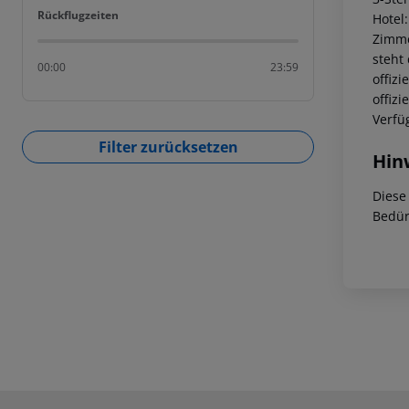
Rückflugzeiten
Rückflugzeiten
Hotel
Zimme
steht
00:00
23:59
offiz
offiz
Verfü
Filter zurücksetzen
Hin
Diese
Bedür