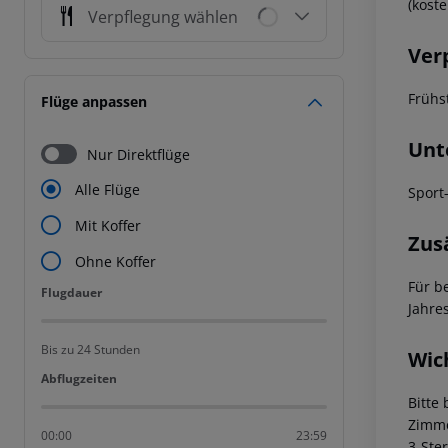
(kost
Verpflegung wählen
Ver
Frühst
Flüge anpassen
Unt
Nur Direktflüge
Alle Flüge
Sport
Mit Koffer
Zus
Ohne Koffer
Für b
Flugdauer
Flugdauer
Jahre
Bis zu 24 Stunden
Wic
Abflugzeiten
Abflugzeiten
Bitte
Zimme
00:00
23:59
3-Ste