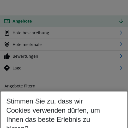
Angebote
Hotelbeschreibung
Hotelmerkmale
Bewertungen
Lage
Angebote filtern
Ändern Sie Ihre Kriterien nach Ihren Wünschen
Stimmen Sie zu, dass wir
Abflughafen wählen
Beliebiger Abflughafen
Cookies verwenden dürfen, um
Reisezeitraum wählen
Ihnen das beste Erlebnis zu
10.08.26
–
08.08.27
5-8 Nächte