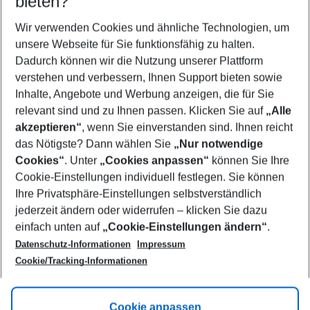
bieten?
Wer wird verreisen
2 Erwachsene
Keine Kinder
Wir verwenden Cookies und ähnliche Technologien, um
unsere Webseite für Sie funktionsfähig zu halten.
Mehr Filter anzeigen
Dadurch können wir die Nutzung unserer Plattform
verstehen und verbessern, Ihnen Support bieten sowie
Inhalte, Angebote und Werbung anzeigen, die für Sie
relevant sind und zu Ihnen passen. Klicken Sie auf
„Alle
akzeptieren“
, wenn Sie einverstanden sind. Ihnen reicht
das Nötigste? Dann wählen Sie
„Nur notwendige
Footer
Cookies“
. Unter
„Cookies anpassen“
können Sie Ihre
Footer navigation
Cookie-Einstellungen individuell festlegen. Sie können
Über uns
Ihre Privatsphäre-Einstellungen selbstverständlich
AGB
jederzeit ändern oder widerrufen – klicken Sie dazu
Service & Hilfe
Cookie-Einstellungen ändern
einfach unten auf
„Cookie-Einstellungen ändern“
.
Barrierefreies Reisen
Datenschutz-Informationen
Impressum
Cookie-Richtlinie
Folgen Sie uns
Check-in
Cookie/Tracking-Informationen
Datenschutz
FAQ
Impressum
Flugbeschränkungen
Hilfe & Kontakt
Cookie anpassen