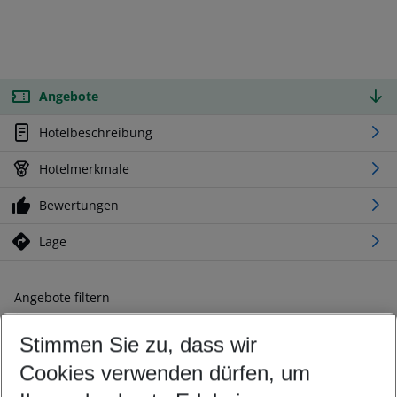
Angebote
Hotelbeschreibung
Hotelmerkmale
Bewertungen
Lage
Angebote filtern
Ändern Sie Ihre Kriterien nach Ihren Wünschen
Stimmen Sie zu, dass wir
Abflughafen wählen
Beliebiger Abflughafen
Cookies verwenden dürfen, um
Reisezeitraum wählen