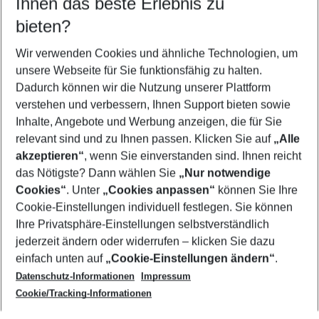
Ihnen das beste Erlebnis zu
09.08.26
–
07.08.27
5-8 Nächte
bieten?
Wer wird verreisen
2 Erwachsene
Keine Kinder
Wir verwenden Cookies und ähnliche Technologien, um
unsere Webseite für Sie funktionsfähig zu halten.
Mehr Filter anzeigen
Dadurch können wir die Nutzung unserer Plattform
verstehen und verbessern, Ihnen Support bieten sowie
Inhalte, Angebote und Werbung anzeigen, die für Sie
relevant sind und zu Ihnen passen. Klicken Sie auf
„Alle
akzeptieren“
, wenn Sie einverstanden sind. Ihnen reicht
das Nötigste? Dann wählen Sie
„Nur notwendige
Footer
Cookies“
. Unter
„Cookies anpassen“
können Sie Ihre
Footer navigation
Cookie-Einstellungen individuell festlegen. Sie können
Über uns
Ihre Privatsphäre-Einstellungen selbstverständlich
AGB
jederzeit ändern oder widerrufen – klicken Sie dazu
Service & Hilfe
Cookie-Einstellungen ändern
einfach unten auf
„Cookie-Einstellungen ändern“
.
Barrierefreies Reisen
Datenschutz-Informationen
Impressum
Cookie-Richtlinie
Folgen Sie uns
Check-in
Cookie/Tracking-Informationen
Datenschutz
FAQ
Impressum