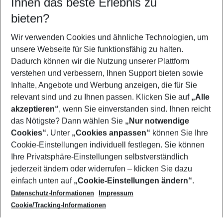
Ihnen das beste Erlebnis zu
11.08.26
–
09.08.27
5-8 Nächte
bieten?
Wer wird verreisen
2 Erwachsene
Keine Kinder
Wir verwenden Cookies und ähnliche Technologien, um
unsere Webseite für Sie funktionsfähig zu halten.
Mehr Filter anzeigen
Dadurch können wir die Nutzung unserer Plattform
verstehen und verbessern, Ihnen Support bieten sowie
Inhalte, Angebote und Werbung anzeigen, die für Sie
relevant sind und zu Ihnen passen. Klicken Sie auf
„Alle
akzeptieren“
, wenn Sie einverstanden sind. Ihnen reicht
das Nötigste? Dann wählen Sie
„Nur notwendige
Footer
Cookies“
. Unter
„Cookies anpassen“
können Sie Ihre
Footer navigation
Cookie-Einstellungen individuell festlegen. Sie können
Über uns
Ihre Privatsphäre-Einstellungen selbstverständlich
AGB
jederzeit ändern oder widerrufen – klicken Sie dazu
Service & Hilfe
Cookie-Einstellungen ändern
einfach unten auf
„Cookie-Einstellungen ändern“
.
Barrierefreies Reisen
Datenschutz-Informationen
Impressum
Cookie-Richtlinie
Folgen Sie uns
Check-in
Cookie/Tracking-Informationen
Datenschutz
FAQ
Impressum