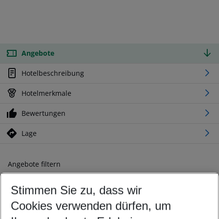
Angebote
Hotelbeschreibung
Hotelmerkmale
Bewertungen
Lage
Angebote filtern
Ändern Sie Ihre Kriterien nach Ihren Wünschen
Stimmen Sie zu, dass wir
Abflughafen wählen
Beliebiger Abflughafen
Cookies verwenden dürfen, um
Reisezeitraum wählen