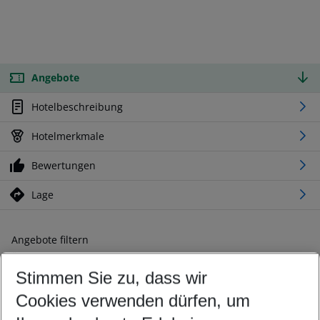
Angebote
Hotelbeschreibung
Hotelmerkmale
Bewertungen
Lage
Angebote filtern
Ändern Sie Ihre Kriterien nach Ihren Wünschen
Stimmen Sie zu, dass wir
Abflughafen wählen
Beliebiger Abflughafen
Cookies verwenden dürfen, um
Reisezeitraum wählen