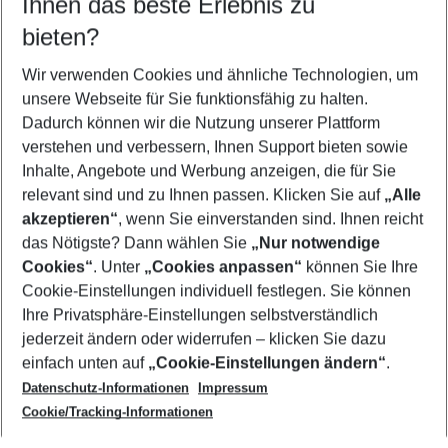
Ihnen das beste Erlebnis zu
08.08.26
–
06.08.27
5-8 Nächte
bieten?
Wer wird verreisen
2 Erwachsene
Keine Kinder
Wir verwenden Cookies und ähnliche Technologien, um
unsere Webseite für Sie funktionsfähig zu halten.
Mehr Filter anzeigen
Dadurch können wir die Nutzung unserer Plattform
verstehen und verbessern, Ihnen Support bieten sowie
Inhalte, Angebote und Werbung anzeigen, die für Sie
relevant sind und zu Ihnen passen. Klicken Sie auf
„Alle
akzeptieren“
, wenn Sie einverstanden sind. Ihnen reicht
das Nötigste? Dann wählen Sie
„Nur notwendige
Footer
Cookies“
. Unter
„Cookies anpassen“
können Sie Ihre
Footer navigation
Cookie-Einstellungen individuell festlegen. Sie können
Über uns
Ihre Privatsphäre-Einstellungen selbstverständlich
AGB
jederzeit ändern oder widerrufen – klicken Sie dazu
Service & Hilfe
Cookie-Einstellungen ändern
einfach unten auf
„Cookie-Einstellungen ändern“
.
Barrierefreies Reisen
Datenschutz-Informationen
Impressum
Cookie-Richtlinie
Folgen Sie uns
Check-in
Cookie/Tracking-Informationen
Datenschutz
FAQ
Impressum