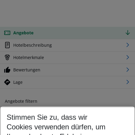
Angebote
Hotelbeschreibung
Hotelmerkmale
Bewertungen
Lage
Angebote filtern
Ändern Sie Ihre Kriterien nach Ihren Wünschen
Stimmen Sie zu, dass wir
Abflughafen wählen
Beliebiger Abflughafen
Cookies verwenden dürfen, um
Reisezeitraum wählen