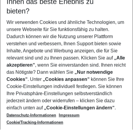
Ihnen das beste Erlebnis zu
09.08.26
–
07.08.27
5-8 Nächte
bieten?
Wer wird verreisen
2 Erwachsene
Keine Kinder
Wir verwenden Cookies und ähnliche Technologien, um
unsere Webseite für Sie funktionsfähig zu halten.
Mehr Filter anzeigen
Dadurch können wir die Nutzung unserer Plattform
verstehen und verbessern, Ihnen Support bieten sowie
Inhalte, Angebote und Werbung anzeigen, die für Sie
relevant sind und zu Ihnen passen. Klicken Sie auf
„Alle
akzeptieren“
, wenn Sie einverstanden sind. Ihnen reicht
das Nötigste? Dann wählen Sie
„Nur notwendige
Footer
Cookies“
. Unter
„Cookies anpassen“
können Sie Ihre
Footer navigation
Cookie-Einstellungen individuell festlegen. Sie können
Über uns
Ihre Privatsphäre-Einstellungen selbstverständlich
AGB
jederzeit ändern oder widerrufen – klicken Sie dazu
Service & Hilfe
Cookie-Einstellungen ändern
einfach unten auf
„Cookie-Einstellungen ändern“
.
Barrierefreies Reisen
Datenschutz-Informationen
Impressum
Cookie-Richtlinie
Folgen Sie uns
Check-in
Cookie/Tracking-Informationen
Datenschutz
FAQ
Impressum