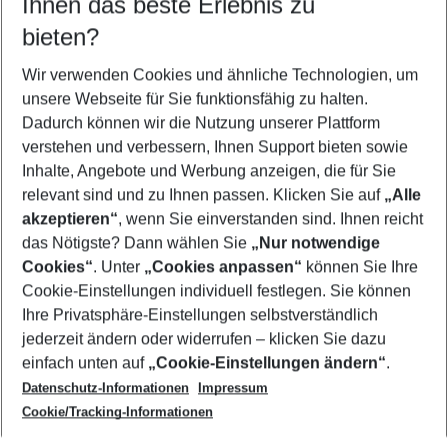
Ihnen das beste Erlebnis zu
11.08.26
–
09.08.27
5-8 Nächte
bieten?
Wer wird verreisen
2 Erwachsene
Keine Kinder
Wir verwenden Cookies und ähnliche Technologien, um
unsere Webseite für Sie funktionsfähig zu halten.
Mehr Filter anzeigen
Dadurch können wir die Nutzung unserer Plattform
verstehen und verbessern, Ihnen Support bieten sowie
Inhalte, Angebote und Werbung anzeigen, die für Sie
relevant sind und zu Ihnen passen. Klicken Sie auf
„Alle
akzeptieren“
, wenn Sie einverstanden sind. Ihnen reicht
das Nötigste? Dann wählen Sie
„Nur notwendige
Footer
Cookies“
. Unter
„Cookies anpassen“
können Sie Ihre
Footer navigation
Cookie-Einstellungen individuell festlegen. Sie können
Über uns
Ihre Privatsphäre-Einstellungen selbstverständlich
AGB
jederzeit ändern oder widerrufen – klicken Sie dazu
Service & Hilfe
Cookie-Einstellungen ändern
einfach unten auf
„Cookie-Einstellungen ändern“
.
Barrierefreies Reisen
Datenschutz-Informationen
Impressum
Cookie-Richtlinie
Folgen Sie uns
Check-in
Cookie/Tracking-Informationen
Datenschutz
FAQ
Impressum