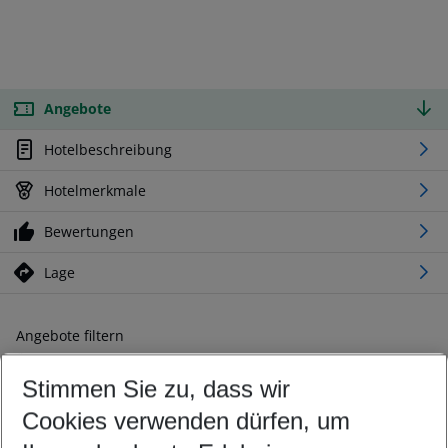
Angebote
Hotelbeschreibung
Hotelmerkmale
Bewertungen
Lage
Angebote filtern
Ändern Sie Ihre Kriterien nach Ihren Wünschen
Stimmen Sie zu, dass wir
Abflughafen wählen
Beliebiger Abflughafen
Cookies verwenden dürfen, um
Reisezeitraum wählen