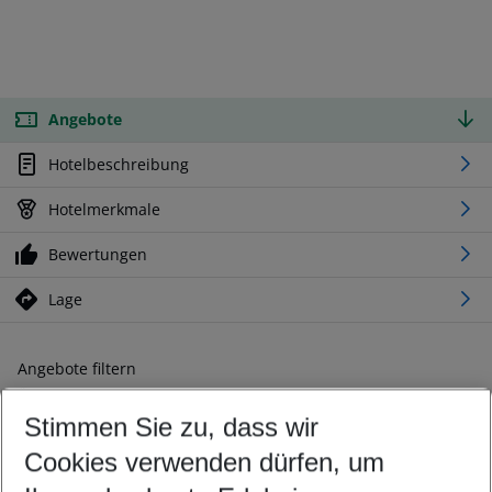
Angebote
Hotelbeschreibung
Hotelmerkmale
Bewertungen
Lage
Angebote filtern
Ändern Sie Ihre Kriterien nach Ihren Wünschen
Stimmen Sie zu, dass wir
Abflughafen wählen
Beliebiger Abflughafen
Cookies verwenden dürfen, um
Reisezeitraum wählen