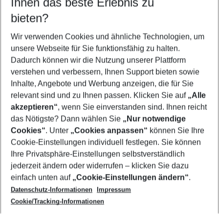
Ihnen das beste Erlebnis zu
10.08.26
–
08.08.27
5-8 Nächte
bieten?
Wer wird verreisen
2 Erwachsene
Keine Kinder
Wir verwenden Cookies und ähnliche Technologien, um
unsere Webseite für Sie funktionsfähig zu halten.
Mehr Filter anzeigen
Dadurch können wir die Nutzung unserer Plattform
verstehen und verbessern, Ihnen Support bieten sowie
Inhalte, Angebote und Werbung anzeigen, die für Sie
relevant sind und zu Ihnen passen. Klicken Sie auf
„Alle
akzeptieren“
, wenn Sie einverstanden sind. Ihnen reicht
das Nötigste? Dann wählen Sie
„Nur notwendige
Footer
Cookies“
. Unter
„Cookies anpassen“
können Sie Ihre
Footer navigation
Cookie-Einstellungen individuell festlegen. Sie können
Über uns
Ihre Privatsphäre-Einstellungen selbstverständlich
AGB
jederzeit ändern oder widerrufen – klicken Sie dazu
Service & Hilfe
Cookie-Einstellungen ändern
einfach unten auf
„Cookie-Einstellungen ändern“
.
Barrierefreies Reisen
Datenschutz-Informationen
Impressum
Cookie-Richtlinie
Folgen Sie uns
Check-in
Cookie/Tracking-Informationen
Datenschutz
FAQ
Impressum