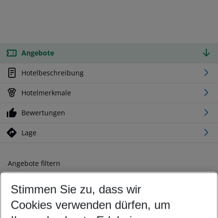
Angebote
Hotelbeschreibung
Hotelmerkmale
Bewertungen
Lage
Angebote filtern
Ändern Sie Ihre Kriterien nach Ihren Wünschen
Stimmen Sie zu, dass wir
Abflughafen wählen
Beliebiger Abflughafen
Cookies verwenden dürfen, um
Reisezeitraum wählen