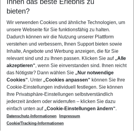
Ihnen das beste Erlebnis zu
10.08.26
–
08.08.27
5-8 Nächte
bieten?
Wer wird verreisen
2 Erwachsene
Keine Kinder
Wir verwenden Cookies und ähnliche Technologien, um
unsere Webseite für Sie funktionsfähig zu halten.
Mehr Filter anzeigen
Dadurch können wir die Nutzung unserer Plattform
verstehen und verbessern, Ihnen Support bieten sowie
Inhalte, Angebote und Werbung anzeigen, die für Sie
relevant sind und zu Ihnen passen. Klicken Sie auf
„Alle
akzeptieren“
, wenn Sie einverstanden sind. Ihnen reicht
das Nötigste? Dann wählen Sie
„Nur notwendige
Footer
Cookies“
. Unter
„Cookies anpassen“
können Sie Ihre
Footer navigation
Cookie-Einstellungen individuell festlegen. Sie können
Über uns
Ihre Privatsphäre-Einstellungen selbstverständlich
AGB
jederzeit ändern oder widerrufen – klicken Sie dazu
Service & Hilfe
Cookie-Einstellungen ändern
einfach unten auf
„Cookie-Einstellungen ändern“
.
Barrierefreies Reisen
Datenschutz-Informationen
Impressum
Cookie-Richtlinie
Folgen Sie uns
Check-in
Cookie/Tracking-Informationen
Datenschutz
FAQ
Impressum