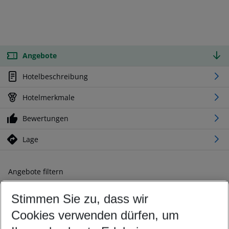
Angebote
Hotelbeschreibung
Hotelmerkmale
Bewertungen
Lage
Angebote filtern
Ändern Sie Ihre Kriterien nach Ihren Wünschen
Stimmen Sie zu, dass wir
Abflughafen wählen
Beliebiger Abflughafen
Cookies verwenden dürfen, um
Reisezeitraum wählen