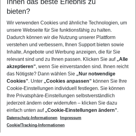
Ihnen das beste Erlebnis zu
08.08.26
–
06.08.27
5-8 Nächte
bieten?
Wer wird verreisen
2 Erwachsene
Keine Kinder
Wir verwenden Cookies und ähnliche Technologien, um
unsere Webseite für Sie funktionsfähig zu halten.
Mehr Filter anzeigen
Dadurch können wir die Nutzung unserer Plattform
verstehen und verbessern, Ihnen Support bieten sowie
Inhalte, Angebote und Werbung anzeigen, die für Sie
relevant sind und zu Ihnen passen. Klicken Sie auf
„Alle
akzeptieren“
, wenn Sie einverstanden sind. Ihnen reicht
das Nötigste? Dann wählen Sie
„Nur notwendige
Footer
Cookies“
. Unter
„Cookies anpassen“
können Sie Ihre
Footer navigation
Cookie-Einstellungen individuell festlegen. Sie können
Über uns
Ihre Privatsphäre-Einstellungen selbstverständlich
AGB
jederzeit ändern oder widerrufen – klicken Sie dazu
Service & Hilfe
Cookie-Einstellungen ändern
einfach unten auf
„Cookie-Einstellungen ändern“
.
Barrierefreies Reisen
Datenschutz-Informationen
Impressum
Cookie-Richtlinie
Folgen Sie uns
Check-in
Cookie/Tracking-Informationen
Datenschutz
FAQ
Impressum