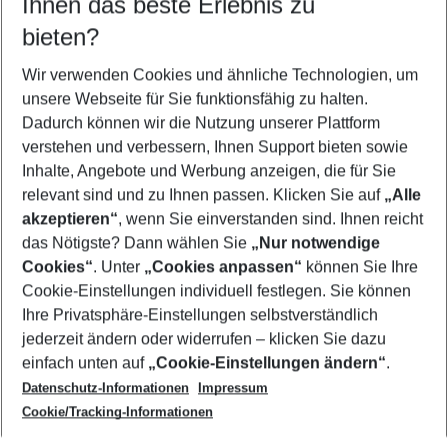
Ihnen das beste Erlebnis zu
11.08.26
–
09.08.27
5-8 Nächte
bieten?
Wer wird verreisen
2 Erwachsene
Keine Kinder
Wir verwenden Cookies und ähnliche Technologien, um
unsere Webseite für Sie funktionsfähig zu halten.
Mehr Filter anzeigen
Dadurch können wir die Nutzung unserer Plattform
verstehen und verbessern, Ihnen Support bieten sowie
Inhalte, Angebote und Werbung anzeigen, die für Sie
relevant sind und zu Ihnen passen. Klicken Sie auf
„Alle
akzeptieren“
, wenn Sie einverstanden sind. Ihnen reicht
das Nötigste? Dann wählen Sie
„Nur notwendige
Footer
Cookies“
. Unter
„Cookies anpassen“
können Sie Ihre
Footer navigation
Cookie-Einstellungen individuell festlegen. Sie können
Über uns
Ihre Privatsphäre-Einstellungen selbstverständlich
AGB
jederzeit ändern oder widerrufen – klicken Sie dazu
Service & Hilfe
Cookie-Einstellungen ändern
einfach unten auf
„Cookie-Einstellungen ändern“
.
Barrierefreies Reisen
Datenschutz-Informationen
Impressum
Cookie-Richtlinie
Folgen Sie uns
Check-in
Cookie/Tracking-Informationen
Datenschutz
FAQ
Impressum