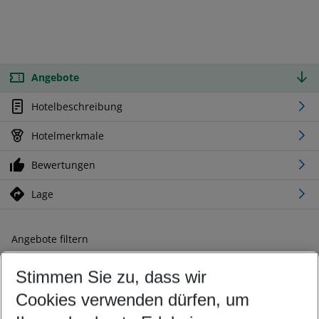
Angebote
Hotelbeschreibung
Hotelmerkmale
Bewertungen
Lage
Angebote filtern
Ändern Sie Ihre Kriterien nach Ihren Wünschen
Stimmen Sie zu, dass wir
Abflughafen wählen
Beliebiger Abflughafen
Cookies verwenden dürfen, um
Reisezeitraum wählen