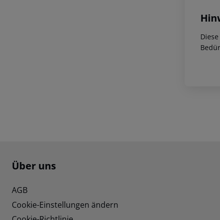
Hin
Diese
Bedür
Footer
Footer navigation
Über uns
AGB
Cookie-Einstellungen ändern
Cookie-Richtlinie