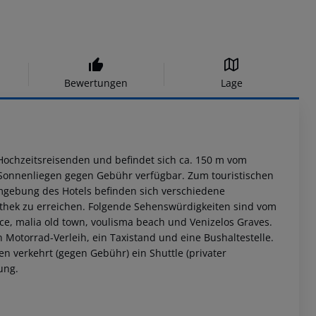
Bewertungen
Lage
 Hochzeitsreisenden und befindet sich ca. 150 m vom
Sonnenliegen gegen Gebühr verfügbar. Zum touristischen
Umgebung des Hotels befinden sich verschiedene
othek zu erreichen. Folgende Sehenswürdigkeiten sind vom
ace, malia old town, voulisma beach und Venizelos Graves.
Motorrad-Verleih, ein Taxistand und eine Bushaltestelle.
en verkehrt (gegen Gebühr) ein Shuttle (privater
ung.