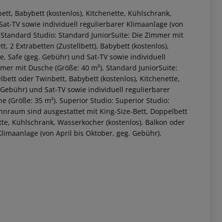
ett, Babybett (kostenlos), Kitchenette, Kühlschrank,
Sat-TV sowie individuell regulierbarer Klimaanlage (von
 Standard Studio: Standard JuniorSuite: Die Zimmer mit
 2 Extrabetten (Zustellbett), Babybett (kostenlos),
e, Safe (geg. Gebühr) und Sat-TV sowie individuell
mmer mit Dusche (Größe: 40 m²). Standard JuniorSuite:
ett oder Twinbett, Babybett (kostenlos), Kitchenette,
 Gebühr) und Sat-TV sowie individuell regulierbarer
 (Größe: 35 m²). Superior Studio: Superior Studio:
hnraum sind ausgestattet mit King-Size-Bett, Doppelbett
 akzeptieren
ette, Kühlschrank, Wasserkocher (kostenlos), Balkon oder
Klimaanlage (von April bis Oktober, geg. Gebühr).