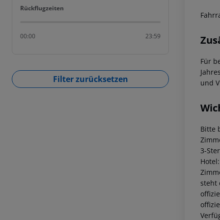
Rückflugzeiten
Rückflugzeiten
Fahrr
00:00
23:59
Zus
Für b
Jahre
Filter zurücksetzen
und V
Wic
Bitte
Zimme
3-Ste
Hotel
Zimme
steht
offiz
offiz
Verfü