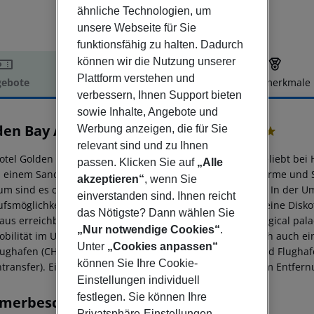
ähnliche Technologien, um
unsere Webseite für Sie
funktionsfähig zu halten. Dadurch
können wir die Nutzung unserer
Plattform verstehen und
ebote
Hotelbeschreibung
Hotelmerkmale
verbessern, Ihnen Support bieten
elbeschreibung
sowie Inhalte, Angebote und
den Bay Apartments - Garden Haven
Werbung anzeigen, die für Sie
2
relevant sind und zu Ihnen
otel Golden Bay Apartments-Garden Haven ist speziell beliebt bei
passen. Klicken Sie auf
„Alle
, einem Sandstrand entfernt. Am Strand sind Sonnenschirme und 
akzeptieren“
, wenn Sie
um sind es ca. 200 m. Die nächstgelegene Stadt ist Malia. In der 
einverstanden sind. Ihnen reicht
ufsmöglichkeiten und ein Supermarkt. Vom Hotel aus ist eine Disk
das Nötigste? Dann wählen Sie
 aus erreichbar: potamos beach (ca. 1 km), malia archeological pal
„Nur notwendige Cookies“
.
obilität im Urlaub sorgen neben einem Mietwagen-Verleih auch ein 
Unter
„Cookies anpassen“
lughafen (CHQ) ist ca. 180 km entfernt. Zwischen Hotel und Flughaf
können Sie Ihre Cookie-
transfer). Ein weiterer Flughafen (HER) liegt in etwa 30 km Entfern
Einstellungen individuell
festlegen. Sie können Ihre
merbeschreibung
Privatsphäre-Einstellungen