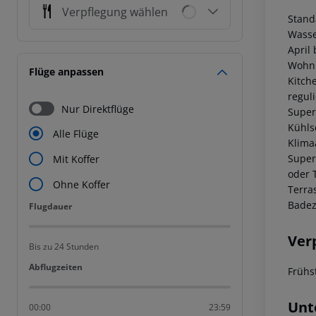
Verpflegung wählen
Stand
Wasse
April
Wohnr
Flüge anpassen
Kitch
regul
Nur Direktflüge
Super
Kühls
Alle Flüge
Klima
Super
Mit Koffer
oder 
Ohne Koffer
Terra
Badez
Flugdauer
Flugdauer
Ver
Bis zu 24 Stunden
Abflugzeiten
Abflugzeiten
Frühs
Unt
00:00
23:59