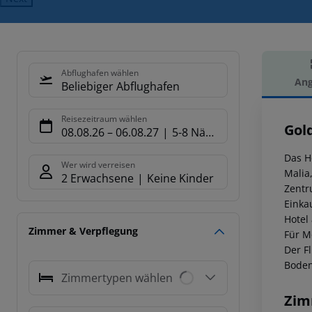
Abflughafen wählen
Ang
Beliebiger Abflughafen
Hot
Reisezeitraum wählen
Gol
08.08.26
–
06.08.27
5-8 Nächte
Das H
Wer wird verreisen
Malia
2 Erwachsene
Keine Kinder
Zentr
Einka
Hotel
Zimmer & Verpflegung
Für M
Der F
Boden
Zimmertypen wählen
Zim